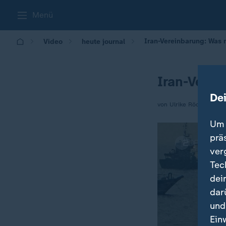
Menü
Iran-Vereinbarung: Was 
Video
heute journal
Iran-Verei
De
von Ulrike Rödle
Um 
prä
ver
Tec
dei
dar
und
Ein