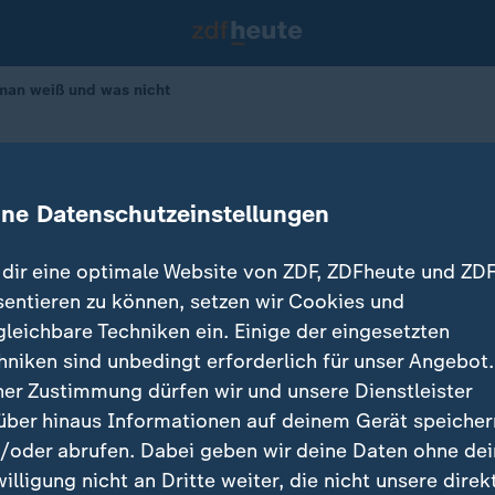
man weiß und was nicht
nbarung: Was man weiß und was nic
ine Datenschutzeinstellungen
15.06.2026 
dir eine optimale Website von ZDF, ZDFheute und ZDF
sentieren zu können, setzen wir Cookies und
gleichbare Techniken ein. Einige der eingesetzten
hniken sind unbedingt erforderlich für unser Angebot.
ner Zustimmung dürfen wir und unsere Dienstleister
über hinaus Informationen auf deinem Gerät speicher
/oder abrufen. Dabei geben wir deine Daten ohne de
willigung nicht an Dritte weiter, die nicht unsere direk