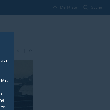
Merkliste
Suche
ht
|
| 21:45
tivi
 Mit
n
ine
ten