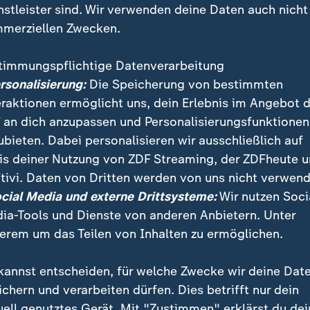
nstleister sind. Wir verwenden deine Daten auch nicht
merziellen Zwecken.
timmungspflichtige Datenverarbeitung
ersonalisierung:
Die Speicherung von bestimmten
eraktionen ermöglicht uns, dein Erlebnis im Angebot 
 an dich anzupassen und Personalisierungsfunktionen
ubieten. Dabei personalisieren wir ausschließlich auf
is deiner Nutzung von ZDF Streaming, der ZDFheute 
nt rund um die Rahmenvereinbarung, auf die sich USA
tivi. Daten von Dritten werden von uns nicht verwend
en. Und es gibt weiterhin viele Unklarheiten – zum Be
ocial Media und externe Drittsysteme:
Wir nutzen Soci
es Iran.
ia-Tools und Dienste von anderen Anbietern. Unter
erem um das Teilen von Inhalten zu ermöglichen.
kannst entscheiden, für welche Zwecke wir deine Dat
ichern und verarbeiten dürfen. Dies betrifft nur dein
uell genutztes Gerät. Mit "Zustimmen" erklärst du dei