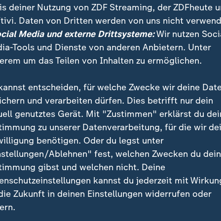
setzen Schwerpunkte
is deiner Nutzung von ZDF Streaming, der ZDFheute 
tivi. Daten von Dritten werden von uns nicht verwend
Brennerautobahn
ocial Media und externe Drittsysteme:
Wir nutzen Soci
Verkehrsbelastung
ia-Tools und Dienste von anderen Anbietern. Unter
erem um das Teilen von Inhalten zu ermöglichen.
kannst entscheiden, für welche Zwecke wir deine Dat
ichern und verarbeiten dürfen. Dies betrifft nur dein
uell genutztes Gerät. Mit "Zustimmen" erklärst du dei
timmung zu unserer Datenverarbeitung, für die wir de
willigung benötigen. Oder du legst unter
nstellungen/Ablehnen" fest, welchen Zwecken du dei
timmung gibst und welchen nicht. Deine
enschutzeinstellungen kannst du jederzeit mit Wirkun
ener Wettbewerb auf
AfD gibt sich vor Wahlen
 die Zukunft in deinen Einstellungen widerrufen oder
ner Bühne"
moderat
ern.
Bernd Mosebach