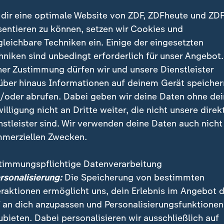
dir eine optimale Website von ZDF, ZDFheute und ZDF
sentieren zu können, setzen wir Cookies und
gleichbare Techniken ein. Einige der eingesetzten
hniken sind unbedingt erforderlich für unser Angebot.
ner Zustimmung dürfen wir und unsere Dienstleister
über hinaus Informationen auf deinem Gerät speicher
/oder abrufen. Dabei geben wir deine Daten ohne de
willigung nicht an Dritte weiter, die nicht unsere direk
 Wolfgang Kubicki wird FDP-Chef - Kampfabstimmung
nstleister sind. Wir verwenden deine Daten auch nicht
chließt Wahlprogramme - Zwei Verbände setzen Schw
merziellen Zwecken.
rennerautobahn - Proteste gegen Verkehrsbelastung
timmungspflichtige Datenverarbeitung
ki wird FDP-Chef
ersonalisierung:
Die Speicherung von bestimmten
g auf Parteitag
eraktionen ermöglicht uns, dein Erlebnis im Angebot 
 an dich anzupassen und Personalisierungsfunktionen
chließt Wahlprogramme
ubieten. Dabei personalisieren wir ausschließlich auf