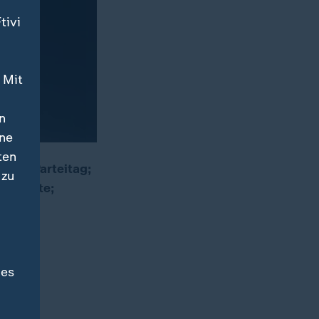
tivi
 Mit
n
ine
ten
 auf Parteitag;
 zu
erpunkte;
des