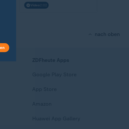
Video
2:02
nach oben
len
ZDFheute Apps
Google Play Store
App Store
Amazon
Huawei App Gallery