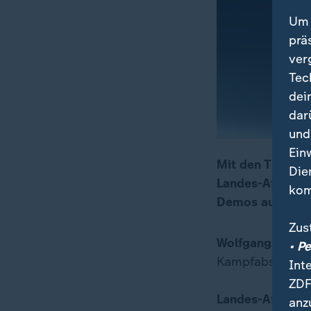
Um 
prä
ver
Tec
dei
dar
und
Ein
Mit den Themen:
Die
Landes-AfD bes
00:17
15:40
kom
Demos auf der B
Zus
Wolfgang Kubic
• P
Kampfabstimmun
Int
ZDF
Landes-AfD bes
anz