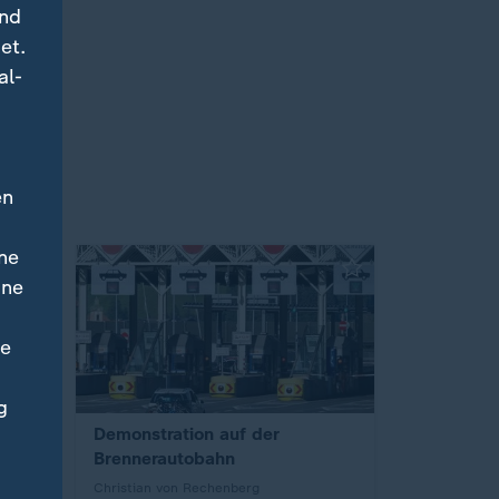
und
et.
al-
en
ne
ine
ne
g
Demonstration auf der
Brennerautobahn
Christian von Rechenberg