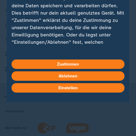
deine Daten speichern und verarbeiten dürfen.
Aktuelle Sendungs-Videos
Dies betrifft nur dein aktuell genutztes Gerät. Mit
"Zustimmen" erklärst du deine Zustimmung zu
ZDFheute Stories
unserer Datenverarbeitung, für die wir deine
Einwilligung benötigen. Oder du legst unter
Themen im Überblick
"Einstellungen/Ablehnen" fest, welchen
Zwecken du deine Zustimmung gibst und
ZDFheute Update
welchen nicht. Deine Datenschutzeinstellungen
kannst du jederzeit mit Wirkung für die Zukunft
Zustimmen
ZDFheute Apps
in deinen Einstellungen widerrufen oder ändern.
Ablehnen
Hier findest du das Impressum.
Einstellen
Weitere Informationen findest du in unserer
Nutzungsbedingungen
Datenschutz
Datenschutzeinstellungen
Datenschutzerklärung.
Impressum
Wechseln zu: