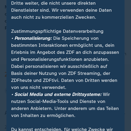
Dritte weiter, die nicht unsere direkten
Mit der Kampfabstimmung sei deutlich geworden,
Dienstleister sind. Wir verwenden deine Daten
dass es eine gewisse Bruchlinie in der Partei gebe, so
00:16
auch nicht zu kommerziellen Zwecken.
die Analyse von Korrespondent Daniel Pontzen vom
Parteitag der FDP.
Zustimmungspflichtige Datenverarbeitung
• Personalisierung:
Die Speicherung von
bestimmten Interaktionen ermöglicht uns, dein
Erlebnis im Angebot des ZDF an dich anzupassen
nach oben
und Personalisierungsfunktionen anzubieten.
Dabei personalisieren wir ausschließlich auf
Basis deiner Nutzung von ZDF Streaming, der
ZDFheute und ZDFtivi. Daten von Dritten werden
von uns nicht verwendet.
• Social Media und externe Drittsysteme:
Wir
nutzen Social-Media-Tools und Dienste von
anderen Anbietern. Unter anderem um das Teilen
Aktuell bei ZDFheute
von Inhalten zu ermöglichen.
Zuletzt veröffentlicht
Du kannst entscheiden, für welche Zwecke wir