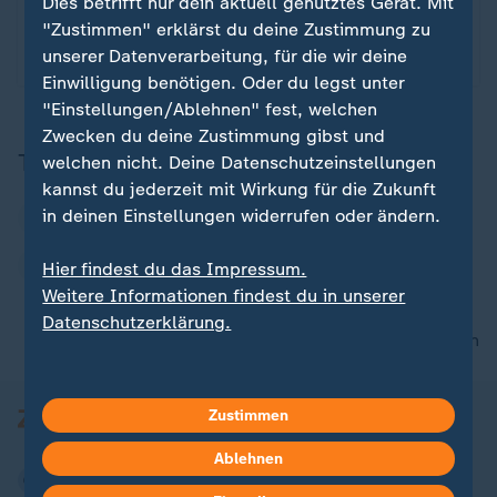
Gemeinsam mit Marietta Slomka, Christian Sievers
Dies betrifft nur dein aktuell genutztes Gerät. Mit
und Dunja Hayali blickt Helene Reiner in jeder
"Zustimmen" erklärst du deine Zustimmung zu
Folge auf ein wichtiges Thema der Woche.
unserer Datenverarbeitung, für die wir deine
Einwilligung benötigen. Oder du legst unter
"Einstellungen/Ablehnen" fest, welchen
Zwecken du deine Zustimmung gibst und
Themen
welchen nicht. Deine Datenschutzeinstellungen
kannst du jederzeit mit Wirkung für die Zukunft
in deinen Einstellungen widerrufen oder ändern.
heute journal - der Podcast
Russland
Wladimir Putin
Ukraine
Hier findest du das Impressum.
Weitere Informationen findest du in unserer
Datenschutzerklärung.
nach oben
Zustimmen
Ablehnen