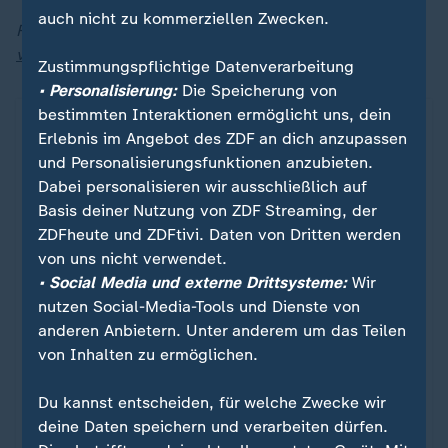
auch nicht zu kommerziellen Zwecken.
Folge verpasst? Hier gibt es jederzeit
alle derzeit
verfügbaren Folgen von "heute journal - der Podcast"
.
Zustimmungspflichtige Datenverarbeitung
• Personalisierung:
Die Speicherung von
bestimmten Interaktionen ermöglicht uns, dein
Erlebnis im Angebot des ZDF an dich anzupassen
und Personalisierungsfunktionen anzubieten.
Dabei personalisieren wir ausschließlich auf
Basis deiner Nutzung von ZDF Streaming, der
ZDFheute und ZDFtivi. Daten von Dritten werden
von uns nicht verwendet.
• Social Media und externe Drittsysteme:
Wir
nutzen Social-Media-Tools und Dienste von
anderen Anbietern. Unter anderem um das Teilen
von Inhalten zu ermöglichen.
Nachrichten | Thema
heute journal - der Podcast
:
Du kannst entscheiden, für welche Zwecke wir
Was steckt hinter den großen Schlagzeilen?
deine Daten speichern und verarbeiten dürfen.