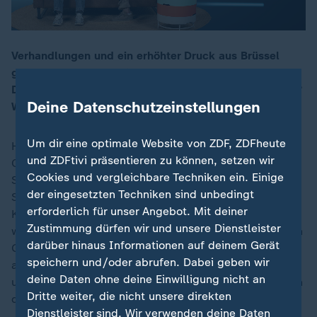
Verhandlungen und ein erhöhter Druck aus Brüssel
gegen Russland. In dieser Folge geht es um das
00:16
Druckmittel Sanktionen: Was bewirken sie tatsächlich?
Deine Datenschutzeinstellungen
Wie groß ist der Hebel, den die EU hat?
Um dir eine optimale Website von ZDF, ZDFheute
Helene Reiner spricht mit der stellvertretenden ZDF-
und ZDFtivi präsentieren zu können, setzen wir
Chefredakteurin Anne Gellinek über den aktuellen
Cookies und vergleichbare Techniken ein. Einige
Stand der Verhandlungen und den Einfluss von
der eingesetzten Techniken sind unbedingt
Sanktionen. Mit dabei:
Russland
-Korrespondent Felix
erforderlich für unser Angebot. Mit deiner
Klauser und Ökonom Benjamin Hilgenstock erklärt,
Zustimmung dürfen wir und unsere Dienstleister
was im 17. Sanktionspaket steckt und was wirklich ein
darüber hinaus Informationen auf deinem Gerät
Gamechanger wäre. Außerdem: Eine gute Nachricht
speichern und/oder abrufen. Dabei geben wir
aus der Schifffahrt: Die ersten E-Methanol-Schiffe sind
deine Daten ohne deine Einwilligung nicht an
unterwegs. Mai Thi Nguyen-Kim erklärt, was die gegen
Dritte weiter, die nicht unsere direkten
die Klimakrise ins Feld führen.
Dienstleister sind. Wir verwenden deine Daten