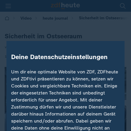
Sicherheit im Ostseeraum
Video
heute journal
Sicherheit im Ostseeraum
von Henner Hebestreit / Leon Kerner
Deine Datenschutzeinstellungen
|
19.06.2026 | 22:45
Um dir eine optimale Website von ZDF, ZDFheute
und ZDFtivi präsentieren zu können, setzen wir
Cookies und vergleichbare Techniken ein. Einige
der eingesetzten Techniken sind unbedingt
erforderlich für unser Angebot. Mit deiner
Zustimmung dürfen wir und unsere Dienstleister
darüber hinaus Informationen auf deinem Gerät
speichern und/oder abrufen. Dabei geben wir
deine Daten ohne deine Einwilligung nicht an