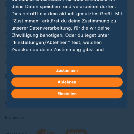
Zuletzt veröffentlicht
deine Daten speichern und verarbeiten dürfen.
Dies betrifft nur dein aktuell genutztes Gerät. Mit
Aktuelle Sendungs-Videos
"Zustimmen" erklärst du deine Zustimmung zu
unserer Datenverarbeitung, für die wir deine
ZDFheute Stories
Einwilligung benötigen. Oder du legst unter
"Einstellungen/Ablehnen" fest, welchen
Themen im Überblick
Zwecken du deine Zustimmung gibst und
welchen nicht. Deine Datenschutzeinstellungen
ZDFheute Update
kannst du jederzeit mit Wirkung für die Zukunft
Zustimmen
in deinen Einstellungen widerrufen oder ändern.
ZDFheute Apps
Ablehnen
Hier findest du das Impressum.
Weitere Informationen findest du in unserer
Einstellen
Datenschutzerklärung.
Nutzungsbedingungen
Datenschutz
Datenschutzeinstellungen
Impressum