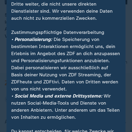
Dritte weiter, die nicht unsere direkten
Dienstleister sind. Wir verwenden deine Daten
Sabotage und Spionage: Bei der Sicherheitskonferenz
auch nicht zu kommerziellen Zwecken.
in Kiel warnen Politiker vor Russlands hybriden
00:16
Aktivitäten in der Ostsee. Europa soll seine
Zustimmungspflichtige Datenverarbeitung
Verteidigung stärken.
• Personalisierung:
Die Speicherung von
bestimmten Interaktionen ermöglicht uns, dein
Erlebnis im Angebot des ZDF an dich anzupassen
und Personalisierungsfunktionen anzubieten.
nach oben
Dabei personalisieren wir ausschließlich auf
Basis deiner Nutzung von ZDF Streaming, der
ZDFheute und ZDFtivi. Daten von Dritten werden
von uns nicht verwendet.
• Social Media und externe Drittsysteme:
Wir
nutzen Social-Media-Tools und Dienste von
anderen Anbietern. Unter anderem um das Teilen
von Inhalten zu ermöglichen.
Aktuell bei ZDFheute
Du kannst entscheiden, für welche Zwecke wir