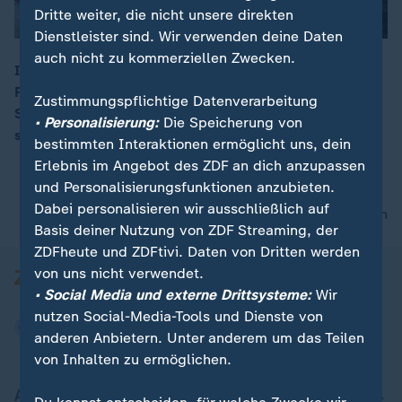
Dritte weiter, die nicht unsere direkten
Dienstleister sind. Wir verwenden deine Daten
auch nicht zu kommerziellen Zwecken.
In Syrien scheint es eine Einigung zwischen der
Regierung in Damaskus und den kurdisch angeführten
00:16
Zustimmungspflichtige Datenverarbeitung
SDF zu geben. Doch viele Exil-Kurden in Deutschland
• Personalisierung:
Die Speicherung von
sind skeptisch.
bestimmten Interaktionen ermöglicht uns, dein
Erlebnis im Angebot des ZDF an dich anzupassen
und Personalisierungsfunktionen anzubieten.
Dabei personalisieren wir ausschließlich auf
nach oben
Basis deiner Nutzung von ZDF Streaming, der
ZDFheute und ZDFtivi. Daten von Dritten werden
von uns nicht verwendet.
• Social Media und externe Drittsysteme:
Wir
nutzen Social-Media-Tools und Dienste von
anderen Anbietern. Unter anderem um das Teilen
von Inhalten zu ermöglichen.
Aktuell bei ZDFheute