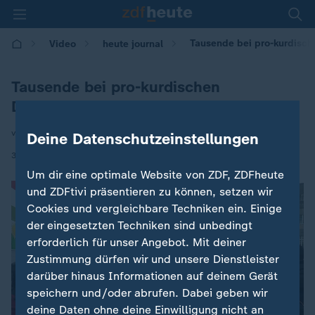
Tausende bei pro-kurdisc
Video
heute journal
Tausende bei pro-kurdischen
Demonstrationen
von Alexander Schwinning
Deine Datenschutzeinstellungen
|
31.01.2026 | 21:45
Um dir eine optimale Website von ZDF, ZDFheute
und ZDFtivi präsentieren zu können, setzen wir
Cookies und vergleichbare Techniken ein. Einige
der eingesetzten Techniken sind unbedingt
erforderlich für unser Angebot. Mit deiner
Zustimmung dürfen wir und unsere Dienstleister
darüber hinaus Informationen auf deinem Gerät
speichern und/oder abrufen. Dabei geben wir
deine Daten ohne deine Einwilligung nicht an