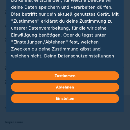
Du kannst entscheiden, für welche Zwecke wir
deine Daten speichern und verarbeiten dürfen.
Zuletzt veröffentlicht
Dies betrifft nur dein aktuell genutztes Gerät. Mit
"Zustimmen" erklärst du deine Zustimmung zu
Aktuelle Sendungs-Videos
unserer Datenverarbeitung, für die wir deine
Einwilligung benötigen. Oder du legst unter
ZDFheute Stories
"Einstellungen/Ablehnen" fest, welchen
Zwecken du deine Zustimmung gibst und
Themen im Überblick
welchen nicht. Deine Datenschutzeinstellungen
kannst du jederzeit mit Wirkung für die Zukunft
ZDFheute Update
in deinen Einstellungen widerrufen oder ändern.
Zustimmen
ZDFheute Apps
Hier findest du das Impressum.
Ablehnen
Weitere Informationen findest du in unserer
Datenschutzerklärung.
Einstellen
Nutzungsbedingungen
Datenschutz
Datenschutzeinstellungen
Impressum