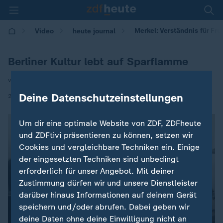
Merkel: Verständnis für Fru
Video
heute journal
Berliner Kultur lebt auf Sparflamme
von Christhard Läpple
|
Deine Datenschutzeinstellungen
27.04.2021 | 21:45
Um dir eine optimale Website von ZDF, ZDFheute
und ZDFtivi präsentieren zu können, setzen wir
Cookies und vergleichbare Techniken ein. Einige
der eingesetzten Techniken sind unbedingt
erforderlich für unser Angebot. Mit deiner
Zustimmung dürfen wir und unsere Dienstleister
darüber hinaus Informationen auf deinem Gerät
speichern und/oder abrufen. Dabei geben wir
deine Daten ohne deine Einwilligung nicht an