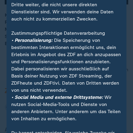
Dritte weiter, die nicht unsere direkten
Dienstleister sind. Wir verwenden deine Daten
Kunst- und Kulturschaffende sind durch die Corona-
auch nicht zu kommerziellen Zwecken.
Pandemie besonders hart betroffen, Bundeskanzlerin
00:15
Merkel hat weitere Pandemie-Hilfen zugesagt. Da im
Zustimmungspflichtige Datenverarbeitung
Sommer viele geplante Konzerte ausfallen, versuchen
• Personalisierung:
Die Speicherung von
Berliner Künstler auch sich selbst zu helfen.
bestimmten Interaktionen ermöglicht uns, dein
Erlebnis im Angebot des ZDF an dich anzupassen
und Personalisierungsfunktionen anzubieten.
Dabei personalisieren wir ausschließlich auf
nach oben
Basis deiner Nutzung von ZDF Streaming, der
ZDFheute und ZDFtivi. Daten von Dritten werden
von uns nicht verwendet.
• Social Media und externe Drittsysteme:
Wir
nutzen Social-Media-Tools und Dienste von
anderen Anbietern. Unter anderem um das Teilen
von Inhalten zu ermöglichen.
Aktuell bei ZDFheute
Du kannst entscheiden, für welche Zwecke wir