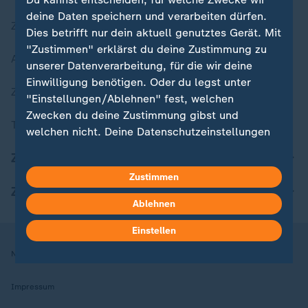
deine Daten speichern und verarbeiten dürfen.
Zuletzt veröffentlicht
Dies betrifft nur dein aktuell genutztes Gerät. Mit
"Zustimmen" erklärst du deine Zustimmung zu
Aktuelle Sendungs-Videos
unserer Datenverarbeitung, für die wir deine
Einwilligung benötigen. Oder du legst unter
ZDFheute Stories
"Einstellungen/Ablehnen" fest, welchen
Zwecken du deine Zustimmung gibst und
Themen im Überblick
welchen nicht. Deine Datenschutzeinstellungen
kannst du jederzeit mit Wirkung für die Zukunft
ZDFheute Update
in deinen Einstellungen widerrufen oder ändern.
Zustimmen
ZDFheute Apps
Hier findest du das Impressum.
Ablehnen
Weitere Informationen findest du in unserer
Datenschutzerklärung.
Einstellen
Nutzungsbedingungen
Datenschutz
Datenschutzeinstellungen
Impressum