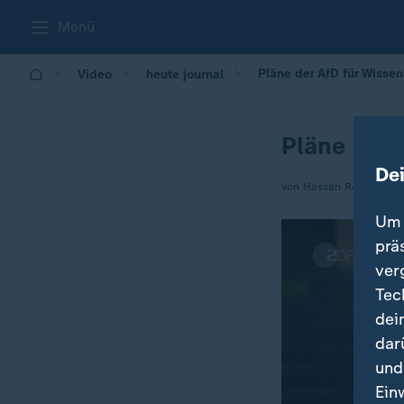
Menü
Pläne der AfD für Wisse
Video
heute journal
Pläne der 
De
von Hassan Rascho / H
Um 
prä
ver
Tec
dei
dar
und
Ein