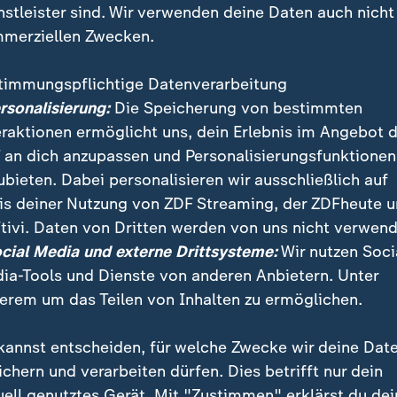
nstleister sind. Wir verwenden deine Daten auch nicht
merziellen Zwecken.
timmungspflichtige Datenverarbeitung
ersonalisierung:
Die Speicherung von bestimmten
eraktionen ermöglicht uns, dein Erlebnis im Angebot 
 an dich anzupassen und Personalisierungsfunktionen
ubieten. Dabei personalisieren wir ausschließlich auf
is deiner Nutzung von ZDF Streaming, der ZDFheute 
lt steht die Landtagswahl bevor. Auf Hochschulen u
tivi. Daten von Dritten werden von uns nicht verwend
nrichtungen könnten große Veränderungen zukommen 
ocial Media und externe Drittsysteme:
Wir nutzen Soci
winnen.
ia-Tools und Dienste von anderen Anbietern. Unter
erem um das Teilen von Inhalten zu ermöglichen.
kannst entscheiden, für welche Zwecke wir deine Dat
ichern und verarbeiten dürfen. Dies betrifft nur dein
uell genutztes Gerät. Mit "Zustimmen" erklärst du dei