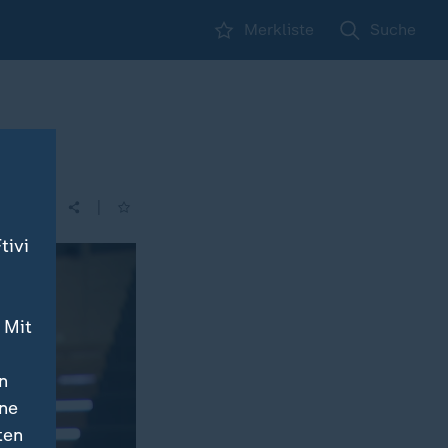
Merkliste
Suche
g
|
| 21:45
tivi
 Mit
n
ine
ten