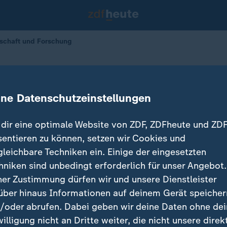
nschaft und Forschung
AfD für Wissenschaft und Forschun
ine Datenschutzeinstellungen
agen Mikulas
04.06.2026 
dir eine optimale Website von ZDF, ZDFheute und ZDF
sentieren zu können, setzen wir Cookies und
gleichbare Techniken ein. Einige der eingesetzten
hniken sind unbedingt erforderlich für unser Angebot.
ner Zustimmung dürfen wir und unsere Dienstleister
über hinaus Informationen auf deinem Gerät speicher
/oder abrufen. Dabei geben wir deine Daten ohne de
willigung nicht an Dritte weiter, die nicht unsere direk