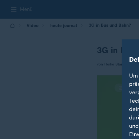
Menü
3G in Bus und Bahn?
Video
heute journal
3G in Bus
De
von Heike Slansky
Um 
prä
ver
Tec
dei
dar
und
Ein