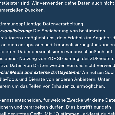
nstleister sind. Wir verwenden deine Daten auch nicht
merziellen Zwecken.
timmungspflichtige Datenverarbeitung
ersonalisierung:
Die Speicherung von bestimmten
eraktionen ermöglicht uns, dein Erlebnis im Angebot 
 an dich anzupassen und Personalisierungsfunktionen
ubieten. Dabei personalisieren wir ausschließlich auf
is deiner Nutzung von ZDF Streaming, der ZDFheute 
ien verschärfen ihre Corona-Pläne, der Druck auf Ung
tivi. Daten von Dritten werden von uns nicht verwend
 soll etwa in Bussen und Bahnen künftig auch die 3G-
ocial Media und externe Drittsysteme:
Wir nutzen Soci
ia-Tools und Dienste von anderen Anbietern. Unter
erem um das Teilen von Inhalten zu ermöglichen.
kannst entscheiden, für welche Zwecke wir deine Dat
ichern und verarbeiten dürfen. Dies betrifft nur dein
uell genutztes Gerät. Mit "Zustimmen" erklärst du dei