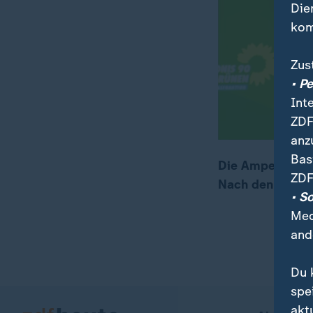
Die
kom
Zus
• P
Int
ZDF
anz
Bas
Die Ampel-Parte
ZDF
Nach den Plänen
00:16
02:44
• S
Med
and
Du 
spe
akt