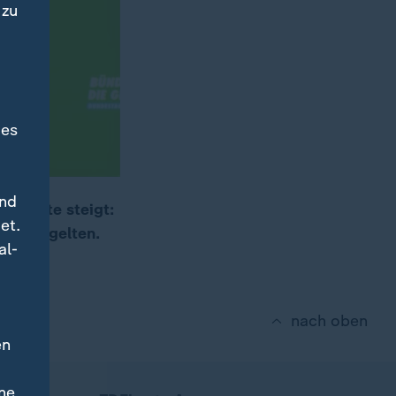
 zu
des
und
eimpfte steigt:
et.
Regel gelten.
al-
nach oben
en
ne