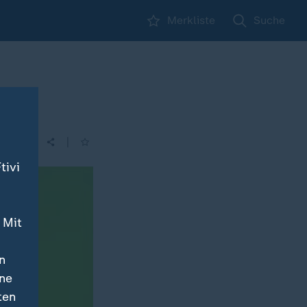
Merkliste
Suche
|
| 21:45
tivi
 Mit
n
ine
ten