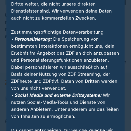
Dritte weiter, die nicht unsere direkten
Dienstleister sind. Wir verwenden deine Daten
Um den weltweiten Temperaturanstieg aufzuhalten,
auch nicht zu kommerziellen Zwecken.
muss der CO2-Ausstoß gestoppt werden. Verringert
00:15
man die Emissionen nur, erwärmt sich die Erde immer
Zustimmungspflichtige Datenverarbeitung
weiter. Katja Horneffer erklärt im 3D-Studio wieso.
• Personalisierung:
Die Speicherung von
bestimmten Interaktionen ermöglicht uns, dein
Erlebnis im Angebot des ZDF an dich anzupassen
und Personalisierungsfunktionen anzubieten.
nach oben
Dabei personalisieren wir ausschließlich auf
Basis deiner Nutzung von ZDF Streaming, der
ZDFheute und ZDFtivi. Daten von Dritten werden
von uns nicht verwendet.
• Social Media und externe Drittsysteme:
Wir
nutzen Social-Media-Tools und Dienste von
anderen Anbietern. Unter anderem um das Teilen
von Inhalten zu ermöglichen.
Aktuell bei ZDFheute
Du kannst entscheiden, für welche Zwecke wir