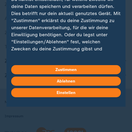
Zuletzt veröffentlicht
deine Daten speichern und verarbeiten dürfen.
Dies betrifft nur dein aktuell genutztes Gerät. Mit
Aktuelle Sendungs-Videos
"Zustimmen" erklärst du deine Zustimmung zu
unserer Datenverarbeitung, für die wir deine
ZDFheute Stories
Einwilligung benötigen. Oder du legst unter
"Einstellungen/Ablehnen" fest, welchen
Themen im Überblick
Zwecken du deine Zustimmung gibst und
welchen nicht. Deine Datenschutzeinstellungen
ZDFheute Update
kannst du jederzeit mit Wirkung für die Zukunft
in deinen Einstellungen widerrufen oder ändern.
Zustimmen
ZDFheute Apps
Ablehnen
Hier findest du das Impressum.
Weitere Informationen findest du in unserer
Einstellen
Datenschutzerklärung.
Nutzungsbedingungen
Datenschutz
Datenschutzeinstellungen
Impressum