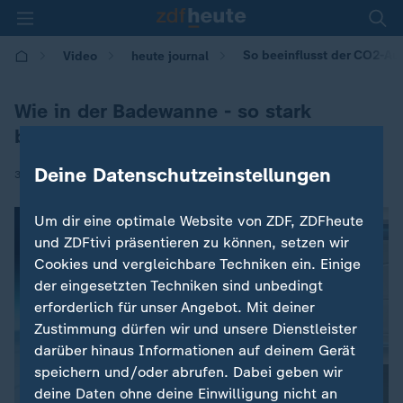
So beeinflusst der CO2-Au
Video
heute journal
Wie in der Badewanne - so stark
beeinflusst CO2 das Klima
Deine Datenschutzeinstellungen
|
30.11.2023 | 15:40
Um dir eine optimale Website von ZDF, ZDFheute
und ZDFtivi präsentieren zu können, setzen wir
Cookies und vergleichbare Techniken ein. Einige
der eingesetzten Techniken sind unbedingt
erforderlich für unser Angebot. Mit deiner
Zustimmung dürfen wir und unsere Dienstleister
darüber hinaus Informationen auf deinem Gerät
speichern und/oder abrufen. Dabei geben wir
deine Daten ohne deine Einwilligung nicht an