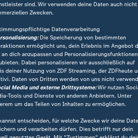
nstleister sind. Wir verwenden deine Daten auch nicht
merziellen Zwecken.
timmungspflichtige Datenverarbeitung
ersonalisierung:
Die Speicherung von bestimmten
eraktionen ermöglicht uns, dein Erlebnis im Angebot 
 an dich anzupassen und Personalisierungsfunktionen
ubieten. Dabei personalisieren wir ausschließlich auf
is deiner Nutzung von ZDF Streaming, der ZDFheute 
mt am 1. Januar 2026 die EU-Ratspräsidentschaft vo
tivi. Daten von Dritten werden von uns nicht verwend
Vorsitz nutzen, um die Europäer im Nahen Osten wieder
ocial Media und externe Drittsysteme:
Wir nutzen Soci
ia-Tools und Dienste von anderen Anbietern. Unter
erem um das Teilen von Inhalten zu ermöglichen.
kannst entscheiden, für welche Zwecke wir deine Dat
ichern und verarbeiten dürfen. Dies betrifft nur dein
uell genutztes Gerät. Mit "Zustimmen" erklärst du dei