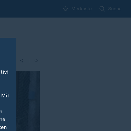
Merkliste
Suche
|
| 00:00
tivi
 Mit
n
ine
ten