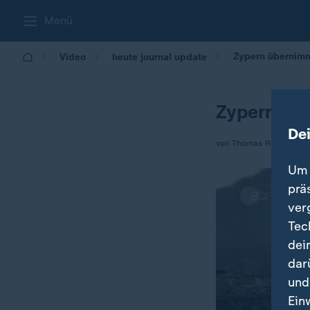
Menü
Zypern übernimm
Video
heute journal update
Zypern üb
De
von Thomas Reichart
Um 
prä
ver
Tec
dei
dar
und
Ein