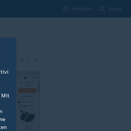
Merkliste
Suche
|
| 00:30
tivi
 Mit
n
ine
ten