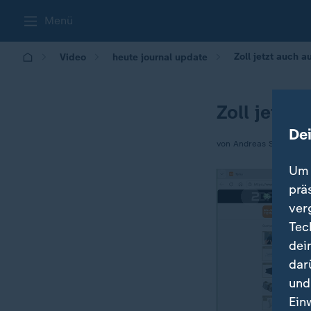
Menü
Zoll jetzt auch a
Video
heute journal update
Zoll jetzt 
De
von Andreas Stamm
Um 
prä
ver
Tec
dei
dar
und
Ein