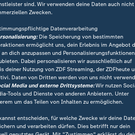
nstleister sind. Wir verwenden deine Daten auch nicht
merziellen Zwecken.
timmungspflichtige Datenverarbeitung
ersonalisierung:
Die Speicherung von bestimmten
eraktionen ermöglicht uns, dein Erlebnis im Angebot 
 an dich anzupassen und Personalisierungsfunktionen
ubieten. Dabei personalisieren wir ausschließlich auf
is deiner Nutzung von ZDF Streaming, der ZDFheute 
men sorgen mit extrem billigen Waren für eine Paketfl
tivi. Daten von Dritten werden von uns nicht verwend
tikelgruppe fällig – für die Händler. Es könnte sich a
ocial Media und externe Drittsysteme:
Wir nutzen Soci
ia-Tools und Dienste von anderen Anbietern. Unter
erem um das Teilen von Inhalten zu ermöglichen.
kannst entscheiden, für welche Zwecke wir deine Dat
ichern und verarbeiten dürfen. Dies betrifft nur dein
uell genutztes Gerät. Mit "Zustimmen" erklärst du dei