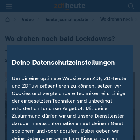
Wo drohen noch ba
Video
heute journal update
Wo drohen noch bald Lockdowns?
von Kamran Safiarian
|
21.10.2020 | 00:40
Deine Datenschutzeinstellungen
Um dir eine optimale Website von ZDF, ZDFheute
und ZDFtivi präsentieren zu können, setzen wir
Cookies und vergleichbare Techniken ein. Einige
der eingesetzten Techniken sind unbedingt
erforderlich für unser Angebot. Mit deiner
Zustimmung dürfen wir und unsere Dienstleister
darüber hinaus Informationen auf deinem Gerät
speichern und/oder abrufen. Dabei geben wir
deine Daten ohne deine Einwilligung nicht an