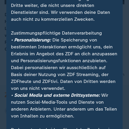
Dritte weiter, die nicht unsere direkten
Dienstleister sind. Wir verwenden deine Daten
Die Corona-Neuinfektionen bleiben auf einem Rekord-
auch nicht zu kommerziellen Zwecken.
Hoch. Im Berchtesgadener Land gilt ein lokaler
00:16
Lockdown – vorerst für 14 Tage. Immer mehr Orte
Zustimmungspflichtige Datenverarbeitung
werden zu Hot-Spots erklärt, so auch das gesamte
• Personalisierung:
Die Speicherung von
Ruhrgebiet. Das Corona-Virus hat Deutschland fest im
bestimmten Interaktionen ermöglicht uns, dein
Griff.
Erlebnis im Angebot des ZDF an dich anzupassen
und Personalisierungsfunktionen anzubieten.
Dabei personalisieren wir ausschließlich auf
Basis deiner Nutzung von ZDF Streaming, der
nach oben
ZDFheute und ZDFtivi. Daten von Dritten werden
von uns nicht verwendet.
• Social Media und externe Drittsysteme:
Wir
nutzen Social-Media-Tools und Dienste von
anderen Anbietern. Unter anderem um das Teilen
von Inhalten zu ermöglichen.