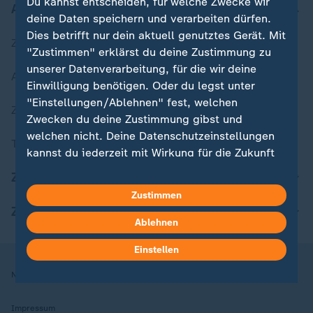
Du kannst entscheiden, für welche Zwecke wir
Aktuell bei ZDFheute
deine Daten speichern und verarbeiten dürfen.
Dies betrifft nur dein aktuell genutztes Gerät. Mit
Zuletzt veröffentlicht
"Zustimmen" erklärst du deine Zustimmung zu
unserer Datenverarbeitung, für die wir deine
Aktuelle Sendungs-Videos
Einwilligung benötigen. Oder du legst unter
"Einstellungen/Ablehnen" fest, welchen
ZDFheute Stories
Zwecken du deine Zustimmung gibst und
welchen nicht. Deine Datenschutzeinstellungen
Themen im Überblick
kannst du jederzeit mit Wirkung für die Zukunft
in deinen Einstellungen widerrufen oder ändern.
ZDFheute Update
Zustimmen
Hier findest du das Impressum.
ZDFheute Apps
Weitere Informationen findest du in unserer
Ablehnen
Datenschutzerklärung.
Einstellen
Nutzungsbedingungen
Datenschutz
Datenschutzeinstellungen
Impressum