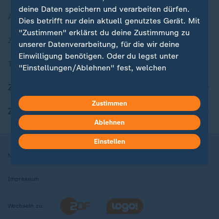
deine Daten speichern und verarbeiten dürfen.
Aktuelle Sendungs-Videos
Dies betrifft nur dein aktuell genutztes Gerät. Mit
"Zustimmen" erklärst du deine Zustimmung zu
ZDFheute Stories
unserer Datenverarbeitung, für die wir deine
Einwilligung benötigen. Oder du legst unter
Themen im Überblick
"Einstellungen/Ablehnen" fest, welchen
Zwecken du deine Zustimmung gibst und
ZDFheute Update
welchen nicht. Deine Datenschutzeinstellungen
kannst du jederzeit mit Wirkung für die Zukunft
Zustimmen
ZDFheute Apps
in deinen Einstellungen widerrufen oder ändern.
Ablehnen
Hier findest du das Impressum.
Einstellen
Weitere Informationen findest du in unserer
Nutzungsbedingungen
Datenschutz
Datenschutzeinstellungen
Datenschutzerklärung.
Impressum
Wechseln zu: