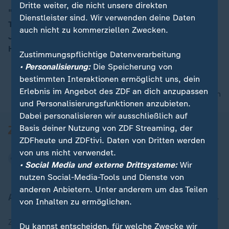
Dritte weiter, die nicht unsere direkten
"Es gab in der Vergangenheit auch schon
Dienstleister sind. Wir verwenden deine Daten
Terrorversuche", so Felix Zimmermann, Recht und
00:15
auch nicht zu kommerziellen Zwecken.
Justiz, über die Lage in Wien. Doch die genauen
Hintergründe der Tat seien noch unklar.
Zustimmungspflichtige Datenverarbeitung
• Personalisierung:
Die Speicherung von
bestimmten Interaktionen ermöglicht uns, dein
Erlebnis im Angebot des ZDF an dich anzupassen
nach oben
und Personalisierungsfunktionen anzubieten.
Dabei personalisieren wir ausschließlich auf
Basis deiner Nutzung von ZDF Streaming, der
ZDFheute und ZDFtivi. Daten von Dritten werden
von uns nicht verwendet.
• Social Media und externe Drittsysteme:
Wir
nutzen Social-Media-Tools und Dienste von
anderen Anbietern. Unter anderem um das Teilen
Aktuell bei ZDFheute
von Inhalten zu ermöglichen.
Zuletzt veröffentlicht
Du kannst entscheiden, für welche Zwecke wir