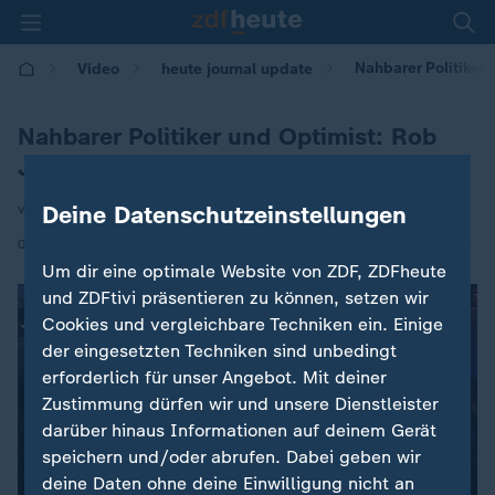
Nahbarer Politiker 
Video
heute journal update
Nahbarer Politiker und Optimist: Rob
Jetten
Deine Datenschutzeinstellungen
von Lara Wiedeking
|
03.11.2025 | 23:30
Um dir eine optimale Website von ZDF, ZDFheute
und ZDFtivi präsentieren zu können, setzen wir
Cookies und vergleichbare Techniken ein. Einige
der eingesetzten Techniken sind unbedingt
erforderlich für unser Angebot. Mit deiner
Zustimmung dürfen wir und unsere Dienstleister
darüber hinaus Informationen auf deinem Gerät
speichern und/oder abrufen. Dabei geben wir
deine Daten ohne deine Einwilligung nicht an