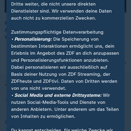
Dritte weiter, die nicht unsere direkten
Dienstleister sind. Wir verwenden deine Daten
auch nicht zu kommerziellen Zwecken.
Mit seinem nahbaren Auftreten und einem positiven
Ansatz bringt Wahlsieger Rob Jetten einen frischen
Zustimmungspflichtige Datenverarbeitung
00:16
Wind in die niederländische Politik. Ein Porträt.
• Personalisierung:
Die Speicherung von
bestimmten Interaktionen ermöglicht uns, dein
Erlebnis im Angebot des ZDF an dich anzupassen
und Personalisierungsfunktionen anzubieten.
nach oben
Dabei personalisieren wir ausschließlich auf
Basis deiner Nutzung von ZDF Streaming, der
ZDFheute und ZDFtivi. Daten von Dritten werden
von uns nicht verwendet.
• Social Media und externe Drittsysteme:
Wir
nutzen Social-Media-Tools und Dienste von
anderen Anbietern. Unter anderem um das Teilen
von Inhalten zu ermöglichen.
Aktuell bei ZDFheute
Du kannst entscheiden, für welche Zwecke wir