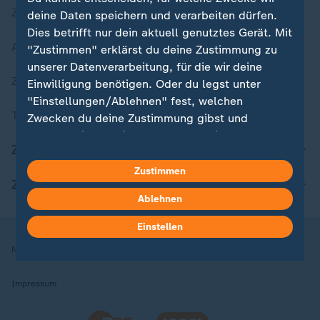
Zuletzt veröffentlicht
deine Daten speichern und verarbeiten dürfen.
Dies betrifft nur dein aktuell genutztes Gerät. Mit
Aktuelle Sendungs-Videos
"Zustimmen" erklärst du deine Zustimmung zu
unserer Datenverarbeitung, für die wir deine
ZDFheute Stories
Einwilligung benötigen. Oder du legst unter
"Einstellungen/Ablehnen" fest, welchen
Themen im Überblick
Zwecken du deine Zustimmung gibst und
welchen nicht. Deine Datenschutzeinstellungen
ZDFheute Update
kannst du jederzeit mit Wirkung für die Zukunft
in deinen Einstellungen widerrufen oder ändern.
Zustimmen
ZDFheute Apps
Ablehnen
Hier findest du das Impressum.
Weitere Informationen findest du in unserer
Einstellen
Datenschutzerklärung.
Nutzungsbedingungen
Datenschutz
Datenschutzeinstellungen
Impressum