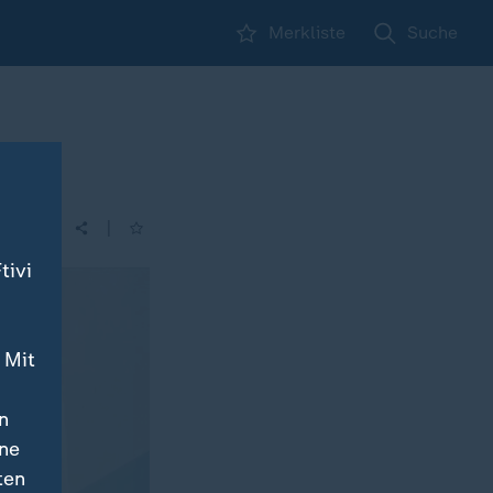
Merkliste
Suche
|
| 23:50
tivi
 Mit
n
ine
ten