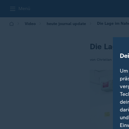
Menü
Die Lage im Nah
Video
heute journal update
Die Lage i
De
von Christian Kirsch
Um 
prä
ver
Tec
dei
dar
und
Ein