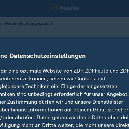
en Osten bleibt angespannt
m Nahen Osten bleibt angespannt
ine Datenschutzeinstellungen
08.06.2026 
dir eine optimale Website von ZDF, ZDFheute und ZDF
sentieren zu können, setzen wir Cookies und
gleichbare Techniken ein. Einige der eingesetzten
hniken sind unbedingt erforderlich für unser Angebot.
ner Zustimmung dürfen wir und unsere Dienstleister
über hinaus Informationen auf deinem Gerät speicher
/oder abrufen. Dabei geben wir deine Daten ohne de
willigung nicht an Dritte weiter, die nicht unsere direk