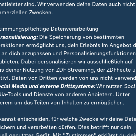
nstleister sind. Wir verwenden deine Daten auch nicht
merziellen Zwecken.
timmungspflichtige Datenverarbeitung
ersonalisierung:
Die Speicherung von bestimmten
eraktionen ermöglicht uns, dein Erlebnis im Angebot 
 an dich anzupassen und Personalisierungsfunktionen
ubieten. Dabei personalisieren wir ausschließlich auf
is deiner Nutzung von ZDF Streaming, der ZDFheute 
es wieder Raketenangriffe des Irans auf Israel. Dami
tivi. Daten von Dritten werden von uns nicht verwend
seit Anfang April galt, gebrochen. Es folgten israelis
ocial Media und externe Drittsysteme:
Wir nutzen Soci
äge.
ia-Tools und Dienste von anderen Anbietern. Unter
erem um das Teilen von Inhalten zu ermöglichen.
kannst entscheiden, für welche Zwecke wir deine Dat
ichern und verarbeiten dürfen. Dies betrifft nur dein
uell genutztes Gerät. Mit "Zustimmen" erklärst du dei