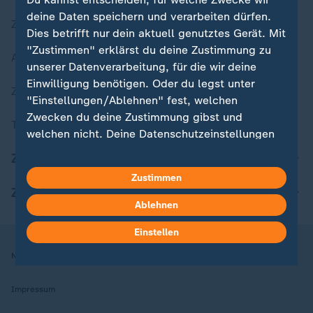
deine Daten speichern und verarbeiten dürfen.
Zuletzt veröffentlicht
Dies betrifft nur dein aktuell genutztes Gerät. Mit
"Zustimmen" erklärst du deine Zustimmung zu
Aktuelle Sendungs-Videos
unserer Datenverarbeitung, für die wir deine
Einwilligung benötigen. Oder du legst unter
ZDFheute Stories
"Einstellungen/Ablehnen" fest, welchen
Zwecken du deine Zustimmung gibst und
Themen im Überblick
welchen nicht. Deine Datenschutzeinstellungen
kannst du jederzeit mit Wirkung für die Zukunft
ZDFheute Update
in deinen Einstellungen widerrufen oder ändern.
Zustimmen
ZDFheute Apps
Hier findest du das Impressum.
Ablehnen
Weitere Informationen findest du in unserer
Einstellen
Datenschutzerklärung.
Nutzungsbedingungen
Datenschutz
Datenschutzeinstellungen
Impressum