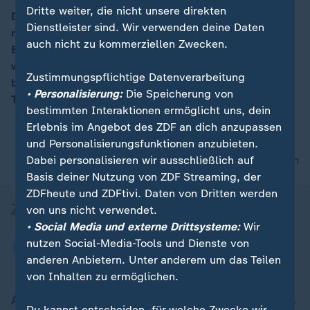
Dritte weiter, die nicht unsere direkten
Drei Tage nach der US-Wahl versucht Donald Trump,
Dienstleister sind. Wir verwenden deine Daten
mit verschiedenen juristischen Mitteln gegen die
00:16
auch nicht zu kommerziellen Zwecken.
Ergebnisse vorzugehen und Zweifel an der Wahl zu
wecken. Die angespannte Lage in den USA –
Zustimmungspflichtige Datenverarbeitung
beobachtet von unserem Korrespondenten Elmar
• Personalisierung:
Die Speicherung von
Theveßen.
bestimmten Interaktionen ermöglicht uns, dein
Erlebnis im Angebot des ZDF an dich anzupassen
und Personalisierungsfunktionen anzubieten.
Dabei personalisieren wir ausschließlich auf
nach oben
Basis deiner Nutzung von ZDF Streaming, der
ZDFheute und ZDFtivi. Daten von Dritten werden
von uns nicht verwendet.
• Social Media und externe Drittsysteme:
Wir
nutzen Social-Media-Tools und Dienste von
anderen Anbietern. Unter anderem um das Teilen
von Inhalten zu ermöglichen.
Aktuell bei ZDFheute
Du kannst entscheiden, für welche Zwecke wir