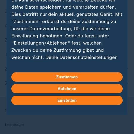
deine Daten speichern und verarbeiten dürfen.
Zuletzt veröffentlicht
Dies betrifft nur dein aktuell genutztes Gerät. Mit
"Zustimmen" erklärst du deine Zustimmung zu
Aktuelle Sendungs-Videos
unserer Datenverarbeitung, für die wir deine
Einwilligung benötigen. Oder du legst unter
ZDFheute Stories
"Einstellungen/Ablehnen" fest, welchen
Zwecken du deine Zustimmung gibst und
Themen im Überblick
welchen nicht. Deine Datenschutzeinstellungen
kannst du jederzeit mit Wirkung für die Zukunft
ZDFheute Update
in deinen Einstellungen widerrufen oder ändern.
Zustimmen
ZDFheute Apps
Hier findest du das Impressum.
Ablehnen
Weitere Informationen findest du in unserer
Datenschutzerklärung.
Einstellen
Nutzungsbedingungen
Datenschutz
Datenschutzeinstellungen
Impressum