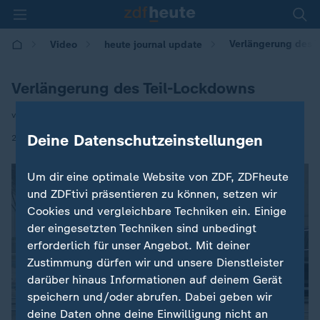
Verlängerung des 
Video
heute journal update
Verlängerung des Teil-Lockdowns
von Heike Slansky
|
Deine Datenschutzeinstellungen
26.11.2020 | 00:45
Um dir eine optimale Website von ZDF, ZDFheute
und ZDFtivi präsentieren zu können, setzen wir
Cookies und vergleichbare Techniken ein. Einige
der eingesetzten Techniken sind unbedingt
erforderlich für unser Angebot. Mit deiner
Zustimmung dürfen wir und unsere Dienstleister
darüber hinaus Informationen auf deinem Gerät
speichern und/oder abrufen. Dabei geben wir
deine Daten ohne deine Einwilligung nicht an