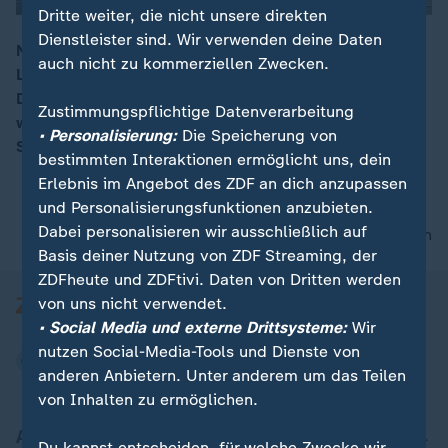
Dritte weiter, die nicht unsere direkten
Dienstleister sind. Wir verwenden deine Daten
Nach der Konferenz der Bundeskanzlerin mit den
auch nicht zu kommerziellen Zwecken.
Länderchefs stehen die neuen Corona-Regeln fest.
00:16
Diese sollen vorerst bis 20. Dezember gelten. Auch
Zustimmungspflichtige Datenverarbeitung
wurden spezielle Regelungen für Weihnachten und
• Personalisierung:
Die Speicherung von
Silvester beschlossen.
bestimmten Interaktionen ermöglicht uns, dein
Erlebnis im Angebot des ZDF an dich anzupassen
und Personalisierungsfunktionen anzubieten.
Dabei personalisieren wir ausschließlich auf
nach oben
Basis deiner Nutzung von ZDF Streaming, der
ZDFheute und ZDFtivi. Daten von Dritten werden
von uns nicht verwendet.
• Social Media und externe Drittsysteme:
Wir
nutzen Social-Media-Tools und Dienste von
anderen Anbietern. Unter anderem um das Teilen
von Inhalten zu ermöglichen.
Aktuell bei ZDFheute
Du kannst entscheiden, für welche Zwecke wir