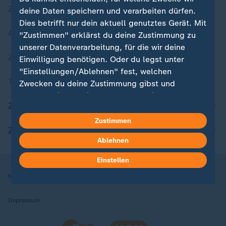
Zuletzt veröffentlicht
deine Daten speichern und verarbeiten dürfen.
Dies betrifft nur dein aktuell genutztes Gerät. Mit
Aktuelle Sendungs-Videos
"Zustimmen" erklärst du deine Zustimmung zu
unserer Datenverarbeitung, für die wir deine
ZDFheute Stories
Einwilligung benötigen. Oder du legst unter
"Einstellungen/Ablehnen" fest, welchen
Themen im Überblick
Zwecken du deine Zustimmung gibst und
welchen nicht. Deine Datenschutzeinstellungen
ZDFheute Update
kannst du jederzeit mit Wirkung für die Zukunft
in deinen Einstellungen widerrufen oder ändern.
Zustimmen
ZDFheute Apps
Ablehnen
Hier findest du das Impressum.
Weitere Informationen findest du in unserer
Einstellen
Datenschutzerklärung.
Nutzungsbedingungen
Datenschutz
Datenschutzeinstellungen
Impressum