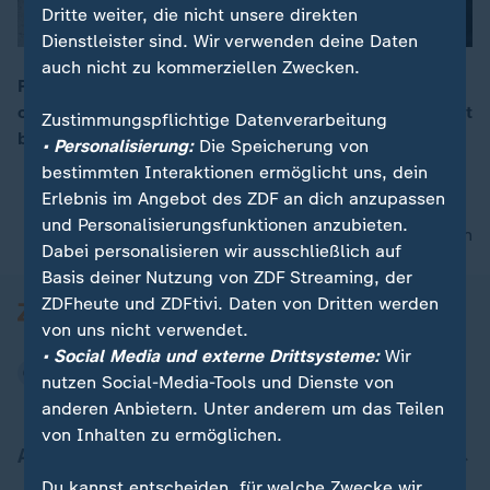
Dritte weiter, die nicht unsere direkten
Dienstleister sind. Wir verwenden deine Daten
auch nicht zu kommerziellen Zwecken.
Popstar Taylor Swift und der Football-Profi wollen sich
offenbar in New York das Ja-Wort geben – und die Welt
Zustimmungspflichtige Datenverarbeitung
00:16
blickt gespannt auf den Big Apple.
• Personalisierung:
Die Speicherung von
bestimmten Interaktionen ermöglicht uns, dein
Erlebnis im Angebot des ZDF an dich anzupassen
und Personalisierungsfunktionen anzubieten.
nach oben
Dabei personalisieren wir ausschließlich auf
Basis deiner Nutzung von ZDF Streaming, der
ZDFheute und ZDFtivi. Daten von Dritten werden
von uns nicht verwendet.
• Social Media und externe Drittsysteme:
Wir
nutzen Social-Media-Tools und Dienste von
anderen Anbietern. Unter anderem um das Teilen
von Inhalten zu ermöglichen.
Aktuell bei ZDFheute
Du kannst entscheiden, für welche Zwecke wir