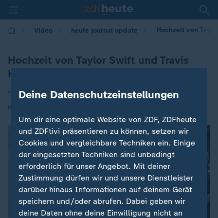
Hochzeit von Taylor
Video
heute journal update
Hochzeit von Taylor Swift und Travis
Kelce
Deine Datenschutzeinstellungen
von Armin Coerper
|
04.07.2026 | 00:00
Um dir eine optimale Website von ZDF, ZDFheute
und ZDFtivi präsentieren zu können, setzen wir
Cookies und vergleichbare Techniken ein. Einige
der eingesetzten Techniken sind unbedingt
erforderlich für unser Angebot. Mit deiner
Zustimmung dürfen wir und unsere Dienstleister
darüber hinaus Informationen auf deinem Gerät
speichern und/oder abrufen. Dabei geben wir
deine Daten ohne deine Einwilligung nicht an