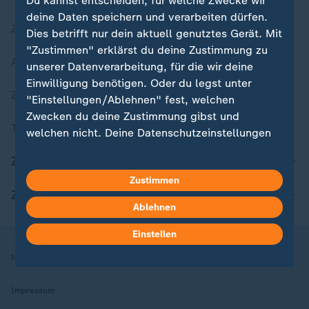
Du kannst entscheiden, für welche Zwecke wir
deine Daten speichern und verarbeiten dürfen.
Zuletzt veröffentlicht
Dies betrifft nur dein aktuell genutztes Gerät. Mit
"Zustimmen" erklärst du deine Zustimmung zu
Aktuelle Sendungs-Videos
unserer Datenverarbeitung, für die wir deine
Einwilligung benötigen. Oder du legst unter
ZDFheute Stories
"Einstellungen/Ablehnen" fest, welchen
Zwecken du deine Zustimmung gibst und
Themen im Überblick
welchen nicht. Deine Datenschutzeinstellungen
kannst du jederzeit mit Wirkung für die Zukunft
ZDFheute Update
in deinen Einstellungen widerrufen oder ändern.
Zustimmen
ZDFheute Apps
Hier findest du das Impressum.
Ablehnen
Weitere Informationen findest du in unserer
Datenschutzerklärung.
Einstellen
Nutzungsbedingungen
Datenschutz
Datenschutzeinstellungen
Impressum