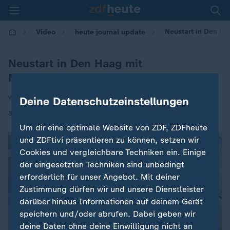
Neustart in Den Ha
Video
heute journal update
Neustart in Den Haag mit
Minderheitsregierung
von Andreas Stamm
Deine Datenschutzeinstellungen
|
31.01.2026 | 00:15
Um dir eine optimale Website von ZDF, ZDFheute
und ZDFtivi präsentieren zu können, setzen wir
Cookies und vergleichbare Techniken ein. Einige
der eingesetzten Techniken sind unbedingt
erforderlich für unser Angebot. Mit deiner
Zustimmung dürfen wir und unsere Dienstleister
darüber hinaus Informationen auf deinem Gerät
speichern und/oder abrufen. Dabei geben wir
deine Daten ohne deine Einwilligung nicht an