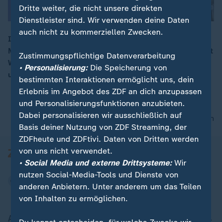
Dritte weiter, die nicht unsere direkten
Dienstleister sind. Wir verwenden deine Daten
auch nicht zu kommerziellen Zwecken.
In den Niederlanden startet eine junge liberale
Minderheitsregierung unter Rob Jetten. Rechtspopulist
00:10
Zustimmungspflichtige Datenverarbeitung
Wilders ist geschwächt, bleibt aber politisch präsent
• Personalisierung:
Die Speicherung von
und radikal.
bestimmten Interaktionen ermöglicht uns, dein
Erlebnis im Angebot des ZDF an dich anzupassen
und Personalisierungsfunktionen anzubieten.
Dabei personalisieren wir ausschließlich auf
nach oben
Basis deiner Nutzung von ZDF Streaming, der
ZDFheute und ZDFtivi. Daten von Dritten werden
von uns nicht verwendet.
• Social Media und externe Drittsysteme:
Wir
nutzen Social-Media-Tools und Dienste von
anderen Anbietern. Unter anderem um das Teilen
von Inhalten zu ermöglichen.
Aktuell bei ZDFheute