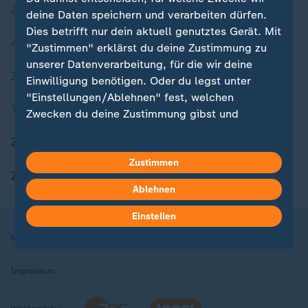
Zuletzt veröffentlicht
deine Daten speichern und verarbeiten dürfen.
Dies betrifft nur dein aktuell genutztes Gerät. Mit
Aktuelle Sendungs-Videos
"Zustimmen" erklärst du deine Zustimmung zu
unserer Datenverarbeitung, für die wir deine
ZDFheute Stories
Einwilligung benötigen. Oder du legst unter
"Einstellungen/Ablehnen" fest, welchen
Themen im Überblick
Zwecken du deine Zustimmung gibst und
welchen nicht. Deine Datenschutzeinstellungen
ZDFheute Update
kannst du jederzeit mit Wirkung für die Zukunft
in deinen Einstellungen widerrufen oder ändern.
Zustimmen
ZDFheute Apps
Ablehnen
Hier findest du das Impressum.
Weitere Informationen findest du in unserer
Einstellen
Datenschutzerklärung.
Nutzungsbedingungen
Datenschutz
Datenschutzeinstellungen
Impressum