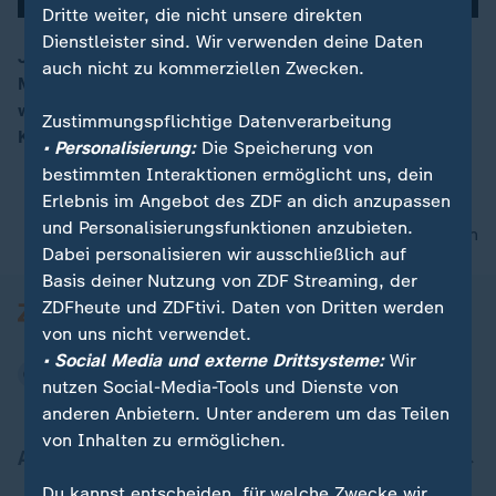
Dritte weiter, die nicht unsere direkten
Dienstleister sind. Wir verwenden deine Daten
Jeder wie auch immer geartete Frieden würde die
auch nicht zu kommerziellen Zwecken.
Möglichkeit eröffnen, dass Russland und die USA
00:16
wieder miteinander Geschäfte machen, so USA-
Zustimmungspflichtige Datenverarbeitung
Korrespondent David Sauer.
• Personalisierung:
Die Speicherung von
bestimmten Interaktionen ermöglicht uns, dein
Erlebnis im Angebot des ZDF an dich anzupassen
und Personalisierungsfunktionen anzubieten.
nach oben
Dabei personalisieren wir ausschließlich auf
Basis deiner Nutzung von ZDF Streaming, der
ZDFheute und ZDFtivi. Daten von Dritten werden
von uns nicht verwendet.
• Social Media und externe Drittsysteme:
Wir
nutzen Social-Media-Tools und Dienste von
anderen Anbietern. Unter anderem um das Teilen
von Inhalten zu ermöglichen.
Aktuell bei ZDFheute
Du kannst entscheiden, für welche Zwecke wir