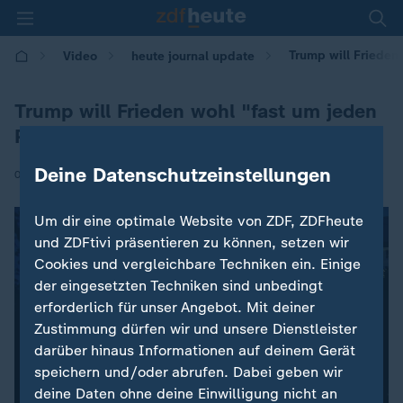
Trump will Frieden
Video
heute journal update
Trump will Frieden wohl "fast um jeden
Preis"
Deine Datenschutzeinstellungen
|
03.12.2025 | 00:00
Um dir eine optimale Website von ZDF, ZDFheute
und ZDFtivi präsentieren zu können, setzen wir
Cookies und vergleichbare Techniken ein. Einige
der eingesetzten Techniken sind unbedingt
erforderlich für unser Angebot. Mit deiner
Zustimmung dürfen wir und unsere Dienstleister
darüber hinaus Informationen auf deinem Gerät
speichern und/oder abrufen. Dabei geben wir
deine Daten ohne deine Einwilligung nicht an