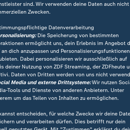
nstleister sind. Wir verwenden deine Daten auch nicht
merziellen Zwecken.
timmungspflichtige Datenverarbeitung
ersonalisierung:
Die Speicherung von bestimmten
eraktionen ermöglicht uns, dein Erlebnis im Angebot 
 an dich anzupassen und Personalisierungsfunktionen
ubieten. Dabei personalisieren wir ausschließlich auf
is deiner Nutzung von ZDF Streaming, der ZDFheute 
erät sei nun im Katastrophengebiet, berichtet ZDF-
tivi. Daten von Dritten werden von uns nicht verwend
aus La Guaira. Hoffnung mache die Rettung eines Ki
ocial Media und externe Drittsysteme:
Wir nutzen Soci
 Beben.
ia-Tools und Dienste von anderen Anbietern. Unter
erem um das Teilen von Inhalten zu ermöglichen.
kannst entscheiden, für welche Zwecke wir deine Dat
ichern und verarbeiten dürfen. Dies betrifft nur dein
uell genutztes Gerät. Mit "Zustimmen" erklärst du dei