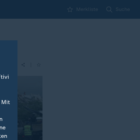
Merkliste
Suche
n
|
tivi
 Mit
n
ine
ten