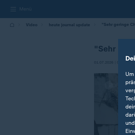
Menü
"Sehr geringe C
Video
heute journal update
"Sehr ger
De
01.07.2026 | 00:45
Um 
prä
ver
Tec
dei
dar
und
Ein