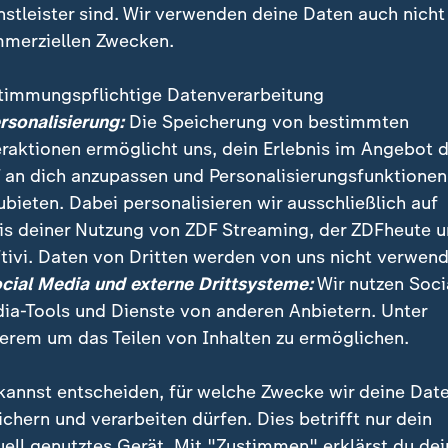
nstleister sind. Wir verwenden deine Daten auch nicht
merziellen Zwecken.
timmungspflichtige Datenverarbeitung
ersonalisierung:
Die Speicherung von bestimmten
eraktionen ermöglicht uns, dein Erlebnis im Angebot 
 an dich anzupassen und Personalisierungsfunktionen
ubieten. Dabei personalisieren wir ausschließlich auf
is deiner Nutzung von ZDF Streaming, der ZDFheute 
 zwischen Krieg und Frieden, zwischen Deal und Angri
tivi. Daten von Dritten werden von uns nicht verwend
Menschen in Iran immer in Alarmbereitschaft leben, s
ocial Media und externe Drittsysteme:
Wir nutzen Soci
n Phoebe Gaa.
ia-Tools und Dienste von anderen Anbietern. Unter
erem um das Teilen von Inhalten zu ermöglichen.
kannst entscheiden, für welche Zwecke wir deine Dat
ichern und verarbeiten dürfen. Dies betrifft nur dein
uell genutztes Gerät. Mit "Zustimmen" erklärst du dei