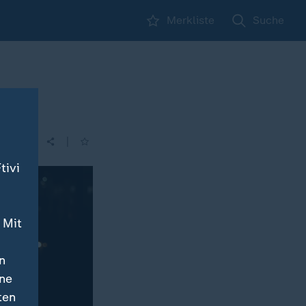
Merkliste
Suche
|
tivi
 Mit
n
ine
ten