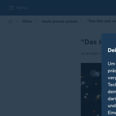
Menü
"Das Hier und Je
Video
heute journal update
"Das Hier 
De
12.06.2026 | 00:50
Um 
prä
ver
Tec
dei
dar
und
Ein