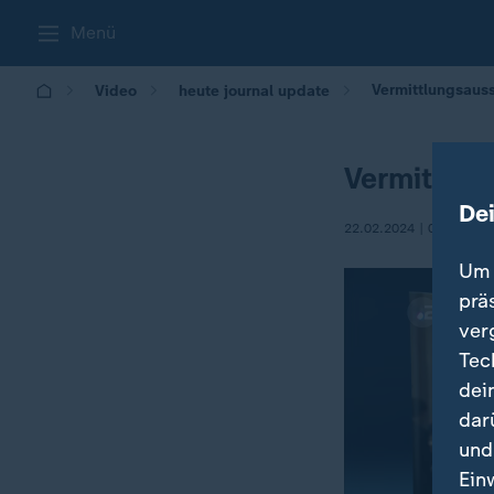
Menü
Vermittlungsaus
Video
heute journal update
Vermittlu
De
22.02.2024 | 00:45
Um 
prä
ver
Tec
dei
dar
und
Ein