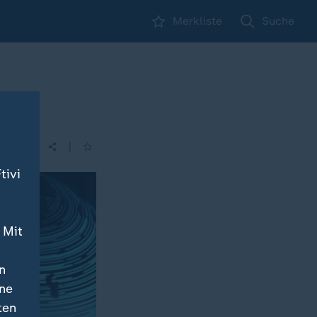
Merkliste
Suche
ter
|
tivi
 Mit
n
ine
ten