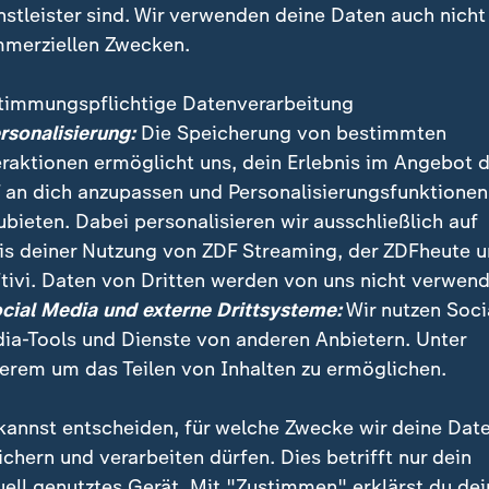
nstleister sind. Wir verwenden deine Daten auch nicht
merziellen Zwecken.
timmungspflichtige Datenverarbeitung
ersonalisierung:
Die Speicherung von bestimmten
eraktionen ermöglicht uns, dein Erlebnis im Angebot 
 an dich anzupassen und Personalisierungsfunktionen
ubieten. Dabei personalisieren wir ausschließlich auf
is deiner Nutzung von ZDF Streaming, der ZDFheute 
 mit einer Mehrheit für das Wachstumspaket gestimm
tivi. Daten von Dritten werden von uns nicht verwend
desrat zu keiner Mehrheit kommen, so Thorsten Frei, 
ocial Media und externe Drittsysteme:
Wir nutzen Soci
 der Union.
ia-Tools und Dienste von anderen Anbietern. Unter
erem um das Teilen von Inhalten zu ermöglichen.
kannst entscheiden, für welche Zwecke wir deine Dat
ichern und verarbeiten dürfen. Dies betrifft nur dein
uell genutztes Gerät. Mit "Zustimmen" erklärst du dei