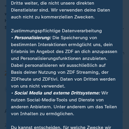
Dritte weiter, die nicht unsere direkten
"Auf Vorrat eine Impfpflicht zu beschließen, wo keiner
Dienstleister sind. Wir verwenden deine Daten
weiß, ob die überhaupt als ein geeignetes Mittel im
00:16
auch nicht zu kommerziellen Zwecken.
Herbst wirken kann, halten wir für falsch", erklärt Tino
Sorge, Gesundheitspolitischer Sprecher der CDU/CSU.
Zustimmungspflichtige Datenverarbeitung
• Personalisierung:
Die Speicherung von
bestimmten Interaktionen ermöglicht uns, dein
Erlebnis im Angebot des ZDF an dich anzupassen
nach oben
und Personalisierungsfunktionen anzubieten.
Dabei personalisieren wir ausschließlich auf
Basis deiner Nutzung von ZDF Streaming, der
ZDFheute und ZDFtivi. Daten von Dritten werden
von uns nicht verwendet.
• Social Media und externe Drittsysteme:
Wir
nutzen Social-Media-Tools und Dienste von
anderen Anbietern. Unter anderem um das Teilen
Aktuell bei ZDFheute
von Inhalten zu ermöglichen.
Zuletzt veröffentlicht
Du kannst entscheiden, für welche Zwecke wir