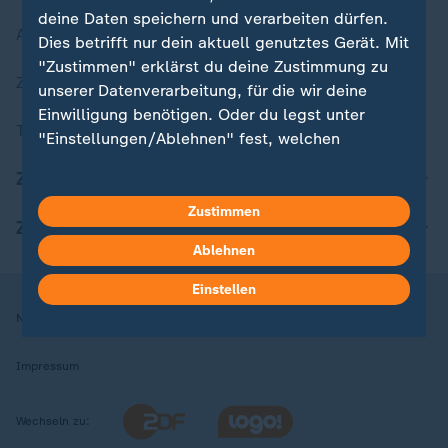
deine Daten speichern und verarbeiten dürfen.
Aktuelle Sendungs-Videos
Dies betrifft nur dein aktuell genutztes Gerät. Mit
"Zustimmen" erklärst du deine Zustimmung zu
ZDFheute Stories
unserer Datenverarbeitung, für die wir deine
Einwilligung benötigen. Oder du legst unter
Themen im Überblick
"Einstellungen/Ablehnen" fest, welchen
Zwecken du deine Zustimmung gibst und
ZDFheute Update
welchen nicht. Deine Datenschutzeinstellungen
kannst du jederzeit mit Wirkung für die Zukunft
Zustimmen
ZDFheute Apps
in deinen Einstellungen widerrufen oder ändern.
Ablehnen
Hier findest du das Impressum.
Einstellen
Weitere Informationen findest du in unserer
Nutzungsbedingungen
Datenschutz
Datenschutzeinstellungen
Datenschutzerklärung.
Impressum
Wechseln zu: