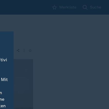
Merkliste
Suche
|
| 00:30
tivi
 Mit
n
ine
ten