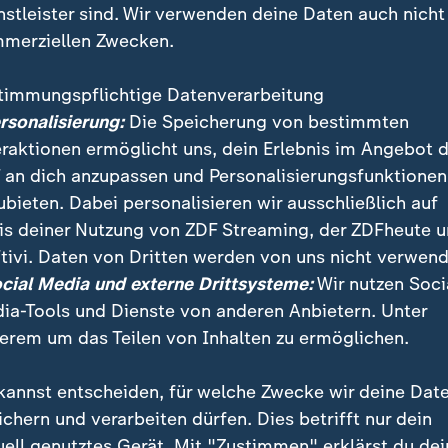
nstleister sind. Wir verwenden deine Daten auch nicht
merziellen Zwecken.
timmungspflichtige Datenverarbeitung
ersonalisierung:
Die Speicherung von bestimmten
eraktionen ermöglicht uns, dein Erlebnis im Angebot 
 an dich anzupassen und Personalisierungsfunktionen
ubieten. Dabei personalisieren wir ausschließlich auf
is deiner Nutzung von ZDF Streaming, der ZDFheute 
ftwaffe fliegt gemeinsam mit der israelischen über da
tivi. Daten von Dritten werden von uns nicht verwend
itärübung, und zwar schon die dritte, zum Schutze des
ocial Media und externe Drittsysteme:
Wir nutzen Soci
g der deutsch-israelischen Freundschaft.
ia-Tools und Dienste von anderen Anbietern. Unter
erem um das Teilen von Inhalten zu ermöglichen.
kannst entscheiden, für welche Zwecke wir deine Dat
ichern und verarbeiten dürfen. Dies betrifft nur dein
uell genutztes Gerät. Mit "Zustimmen" erklärst du dei