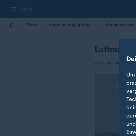
Menü
Luftmanöver der
Video
heute journal update
Luftmanöv
De
von Peter Theisen
Um 
prä
ver
Tec
dei
dar
und
Ein