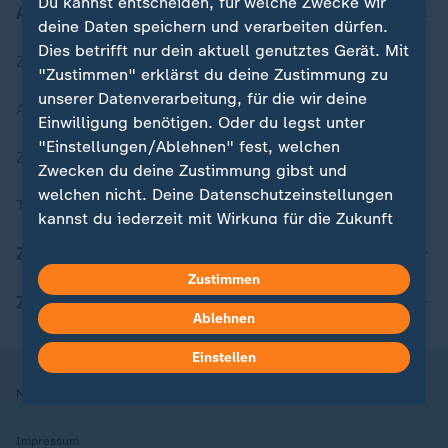
Du kannst entscheiden, für welche Zwecke wir
Aktuell bei ZDFheute
deine Daten speichern und verarbeiten dürfen.
Dies betrifft nur dein aktuell genutztes Gerät. Mit
Zuletzt veröffentlicht
"Zustimmen" erklärst du deine Zustimmung zu
unserer Datenverarbeitung, für die wir deine
Aktuelle Sendungs-Videos
Einwilligung benötigen. Oder du legst unter
"Einstellungen/Ablehnen" fest, welchen
ZDFheute Stories
Zwecken du deine Zustimmung gibst und
welchen nicht. Deine Datenschutzeinstellungen
Themen im Überblick
kannst du jederzeit mit Wirkung für die Zukunft
in deinen Einstellungen widerrufen oder ändern.
ZDFheute Update
Zustimmen
Hier findest du das Impressum.
ZDFheute Apps
Weitere Informationen findest du in unserer
Ablehnen
Datenschutzerklärung.
Einstellen
Nutzungsbedingungen
Datenschutz
Datenschutzeinstellungen
Impressum