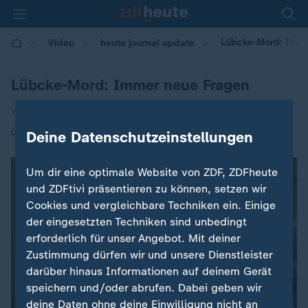
Lübcke-Mord: Imme
Video
heute journal update
Lübcke-Mord: Immer neue Fragen
von Susana Santina
|
04.12.2020 | 00:30
Deine Datenschutzeinstellungen
Um dir eine optimale Website von ZDF, ZDFheute
und ZDFtivi präsentieren zu können, setzen wir
Cookies und vergleichbare Techniken ein. Einige
der eingesetzten Techniken sind unbedingt
erforderlich für unser Angebot. Mit deiner
Zustimmung dürfen wir und unsere Dienstleister
darüber hinaus Informationen auf deinem Gerät
speichern und/oder abrufen. Dabei geben wir
deine Daten ohne deine Einwilligung nicht an