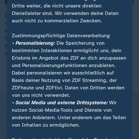
Dritte weiter, die nicht unsere direkten
Dienstleister sind. Wir verwenden deine Daten
Die Witwe der ermordeten Kasseler
auch nicht zu kommerziellen Zwecken.
Regierungspräsidenten Walter Lübcke will „die volle
00:16
Wahrheit“ wissen, am Ende warf der Hauptangeklagte
Zustimmungspflichtige Datenverarbeitung
Stephan Ernst jedoch neue Fragen auf. Im Verlauf der
• Personalisierung:
Die Speicherung von
Ermittlungen hatte er unterschiedliche Geständnisse
bestimmten Interaktionen ermöglicht uns, dein
abgegeben.
Erlebnis im Angebot des ZDF an dich anzupassen
und Personalisierungsfunktionen anzubieten.
Dabei personalisieren wir ausschließlich auf
Basis deiner Nutzung von ZDF Streaming, der
nach oben
ZDFheute und ZDFtivi. Daten von Dritten werden
von uns nicht verwendet.
• Social Media und externe Drittsysteme:
Wir
nutzen Social-Media-Tools und Dienste von
anderen Anbietern. Unter anderem um das Teilen
von Inhalten zu ermöglichen.