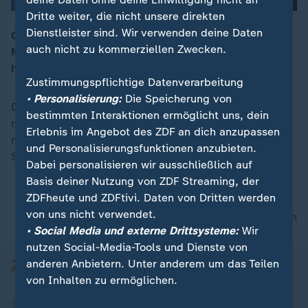
Dritte weiter, die nicht unsere direkten
Dienstleister sind. Wir verwenden deine Daten
Ostkongress der Grünen / Urteil zu Anschlag in
auch nicht zu kommerziellen Zwecken.
Magdeburg erwartet / Aktion der Kirche: "Spontan
00:15
heiraten"
Zustimmungspflichtige Datenverarbeitung
• Personalisierung:
Die Speicherung von
Die aktualisierte Spätausgabe des "heute journal"
bestimmten Interaktionen ermöglicht uns, dein
rundet den Nachrichtentag im ZDF ab – mit den
Erlebnis im Angebot des ZDF an dich anzupassen
neuesten Nachrichten, Hintergrundberichten,
und Personalisierungsfunktionen anzubieten.
Schaltgesprächen und Interviews.
Dabei personalisieren wir ausschließlich auf
Basis deiner Nutzung von ZDF Streaming, der
ZDFheute und ZDFtivi. Daten von Dritten werden
von uns nicht verwendet.
nach oben
• Social Media und externe Drittsysteme:
Wir
nutzen Social-Media-Tools und Dienste von
anderen Anbietern. Unter anderem um das Teilen
von Inhalten zu ermöglichen.