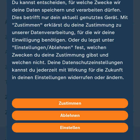
Du kannst entscheiden, für welche Zwecke wir
deine Daten speichern und verarbeiten dürfen.
Dies betrifft nur dein aktuell genutztes Gerät. Mit
Aktuell bei ZDFheute
"Zustimmen" erklärst du deine Zustimmung zu
unserer Datenverarbeitung, für die wir deine
Zuletzt veröffentlicht
Einwilligung benötigen. Oder du legst unter
"Einstellungen/Ablehnen" fest, welchen
Aktuelle Sendungs-Videos
Zwecken du deine Zustimmung gibst und
welchen nicht. Deine Datenschutzeinstellungen
ZDFheute Stories
kannst du jederzeit mit Wirkung für die Zukunft
in deinen Einstellungen widerrufen oder ändern.
Themen im Überblick
Hier findest du das Impressum.
ZDFheute Update
Weitere Informationen findest du in unserer
Zustimmen
Datenschutzerklärung.
ZDFheute Apps
Ablehnen
Einstellen