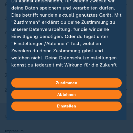
Du kannst entscheiden, für welche Zwecke wir
Aktuell bei ZDFheute
deine Daten speichern und verarbeiten dürfen.
Dies betrifft nur dein aktuell genutztes Gerät. Mit
Zuletzt veröffentlicht
"Zustimmen" erklärst du deine Zustimmung zu
unserer Datenverarbeitung, für die wir deine
Aktuelle Sendungs-Videos
Einwilligung benötigen. Oder du legst unter
"Einstellungen/Ablehnen" fest, welchen
ZDFheute Stories
Zwecken du deine Zustimmung gibst und
welchen nicht. Deine Datenschutzeinstellungen
Themen im Überblick
kannst du jederzeit mit Wirkung für die Zukunft
in deinen Einstellungen widerrufen oder ändern.
ZDFheute Update
Zustimmen
Hier findest du das Impressum.
ZDFheute Apps
Weitere Informationen findest du in unserer
Ablehnen
Datenschutzerklärung.
Einstellen
Nutzungsbedingungen
Datenschutz
Datenschutzeinstellungen
Impressum