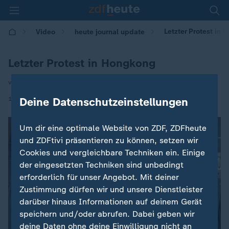
Letzter Protest in
Video
heute journal update
Letzter Protest in Hongkong
von Stefanie Schoeneborn
|
14.11.2020 | 00:25
Deine Datenschutzeinstellungen
Um dir eine optimale Website von ZDF, ZDFheute
und ZDFtivi präsentieren zu können, setzen wir
Cookies und vergleichbare Techniken ein. Einige
der eingesetzten Techniken sind unbedingt
erforderlich für unser Angebot. Mit deiner
Zustimmung dürfen wir und unsere Dienstleister
darüber hinaus Informationen auf deinem Gerät
speichern und/oder abrufen. Dabei geben wir
deine Daten ohne deine Einwilligung nicht an