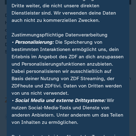
Dritte weiter, die nicht unsere direkten
Dienstleister sind. Wir verwenden deine Daten
Die Willkür der sogenannten Sicherheitsgesetze in
auch nicht zu kommerziellen Zwecken.
Hongkong erlaubt den Rausschmiss von pro-
00:16
demokratischen Oppositionellen aus dem Parlament.
Zustimmungspflichtige Datenverarbeitung
Der letzte Schritt Pekings auf dem Weg, die
• Personalisierung:
Die Speicherung von
Demokratiebewegung in Hongkong endgültig zum
bestimmten Interaktionen ermöglicht uns, dein
Schweigen zu bringen.
Erlebnis im Angebot des ZDF an dich anzupassen
und Personalisierungsfunktionen anzubieten.
Dabei personalisieren wir ausschließlich auf
Basis deiner Nutzung von ZDF Streaming, der
nach oben
ZDFheute und ZDFtivi. Daten von Dritten werden
von uns nicht verwendet.
• Social Media und externe Drittsysteme:
Wir
nutzen Social-Media-Tools und Dienste von
anderen Anbietern. Unter anderem um das Teilen
von Inhalten zu ermöglichen.