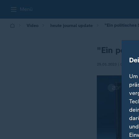
Menü
"Ein politisches
Video
heute journal update
"Ein polit
De
25.01.2023 | 00:00
Um 
prä
ver
Tec
dei
dar
und
Es ist 
Ein