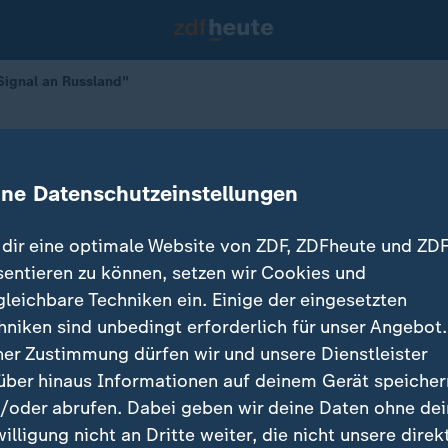
 Signal an Russland"
isches Signal an Russland"
ine Datenschutzeinstellungen
dir eine optimale Website von ZDF, ZDFheute und ZDF
sentieren zu können, setzen wir Cookies und
gleichbare Techniken ein. Einige der eingesetzten
hniken sind unbedingt erforderlich für unser Angebot.
ner Zustimmung dürfen wir und unsere Dienstleister
über hinaus Informationen auf deinem Gerät speicher
/oder abrufen. Dabei geben wir deine Daten ohne de
ein Fehler aufgetreten. Versuche es später noch
willigung nicht an Dritte weiter, die nicht unsere direk