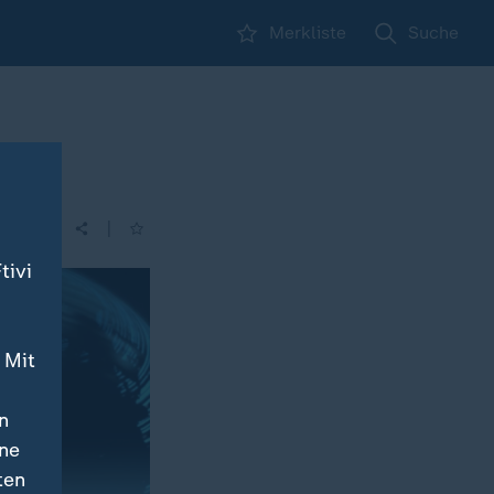
Merkliste
Suche
|
tivi
 Mit
n
ine
 einmal.
ten