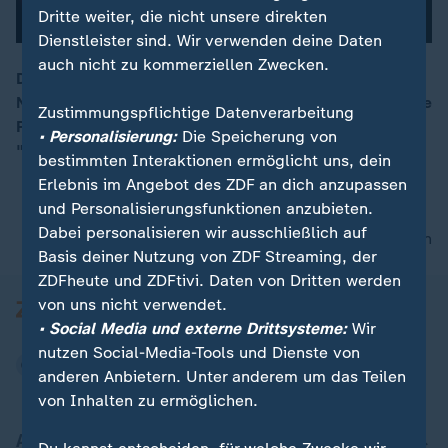
Dritte weiter, die nicht unsere direkten
Dienstleister sind. Wir verwenden deine Daten
auch nicht zu kommerziellen Zwecken.
Die National-Elf hat gegen Österreich die nächste
Niederlage eingefahren - und geht jetzt mit Frust in die
Zustimmungspflichtige Datenverarbeitung
Pause vor dem EM-Jahr. Trainer Nagelsmann sieht
• Personalisierung:
Die Speicherung von
"unfassbar viel Arbeit".
bestimmten Interaktionen ermöglicht uns, dein
Erlebnis im Angebot des ZDF an dich anzupassen
und Personalisierungsfunktionen anzubieten.
Dabei personalisieren wir ausschließlich auf
nach oben
Basis deiner Nutzung von ZDF Streaming, der
ZDFheute und ZDFtivi. Daten von Dritten werden
von uns nicht verwendet.
• Social Media und externe Drittsysteme:
Wir
nutzen Social-Media-Tools und Dienste von
anderen Anbietern. Unter anderem um das Teilen
von Inhalten zu ermöglichen.
Aktuell bei ZDFheute