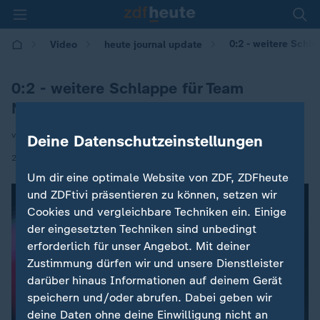
0:2 - weitere Schl
Video
heute journal update
0:2 - weitere Schlappe für Team
Nagelsmann
von Stefan Bier
Deine Datenschutzeinstellungen
|
22.11.2023 | 00:50
Um dir eine optimale Website von ZDF, ZDFheute
und ZDFtivi präsentieren zu können, setzen wir
Cookies und vergleichbare Techniken ein. Einige
der eingesetzten Techniken sind unbedingt
erforderlich für unser Angebot. Mit deiner
Zustimmung dürfen wir und unsere Dienstleister
darüber hinaus Informationen auf deinem Gerät
speichern und/oder abrufen. Dabei geben wir
deine Daten ohne deine Einwilligung nicht an