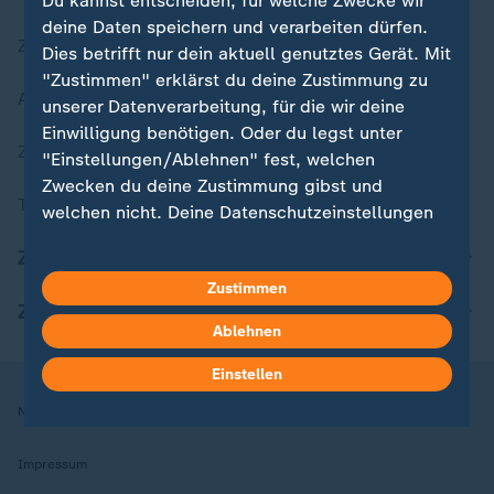
Du kannst entscheiden, für welche Zwecke wir
deine Daten speichern und verarbeiten dürfen.
Zuletzt veröffentlicht
Dies betrifft nur dein aktuell genutztes Gerät. Mit
"Zustimmen" erklärst du deine Zustimmung zu
Aktuelle Sendungs-Videos
unserer Datenverarbeitung, für die wir deine
Einwilligung benötigen. Oder du legst unter
ZDFheute Stories
"Einstellungen/Ablehnen" fest, welchen
Zwecken du deine Zustimmung gibst und
Themen im Überblick
welchen nicht. Deine Datenschutzeinstellungen
kannst du jederzeit mit Wirkung für die Zukunft
ZDFheute Update
in deinen Einstellungen widerrufen oder ändern.
Zustimmen
ZDFheute Apps
Hier findest du das Impressum.
Ablehnen
Weitere Informationen findest du in unserer
Datenschutzerklärung.
Einstellen
Nutzungsbedingungen
Datenschutz
Datenschutzeinstellungen
Impressum