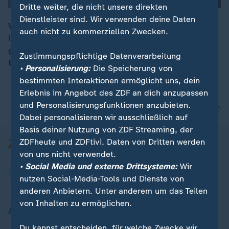
Dritte weiter, die nicht unsere direkten
Dienstleister sind. Wir verwenden deine Daten
Vanessa Holdysz engagiert sich ehrenamtlich und
auch nicht zu kommerziellen Zwecken.
liefert seit Jahren Hilfsgüter in die Ukraine. Sie wurde
00:16
gemeinsam mit anderen Ehrenamtlichen vom
Zustimmungspflichtige Datenverarbeitung
Bundespräsidenten geehrt.
• Personalisierung:
Die Speicherung von
bestimmten Interaktionen ermöglicht uns, dein
Erlebnis im Angebot des ZDF an dich anzupassen
und Personalisierungsfunktionen anzubieten.
nach oben
Dabei personalisieren wir ausschließlich auf
Basis deiner Nutzung von ZDF Streaming, der
ZDFheute und ZDFtivi. Daten von Dritten werden
von uns nicht verwendet.
• Social Media und externe Drittsysteme:
Wir
nutzen Social-Media-Tools und Dienste von
anderen Anbietern. Unter anderem um das Teilen
von Inhalten zu ermöglichen.
Aktuell bei ZDFheute
Du kannst entscheiden, für welche Zwecke wir