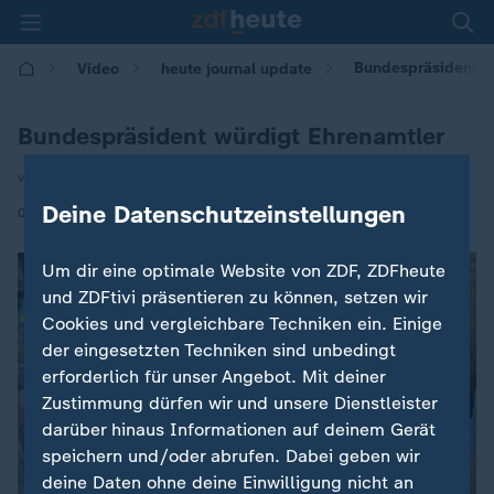
Bundespräsident w
Video
heute journal update
Bundespräsident würdigt Ehrenamtler
von S.Khaldi / E. Klattenhoff
Deine Datenschutzeinstellungen
|
02.12.2025 | 00:35
Um dir eine optimale Website von ZDF, ZDFheute
und ZDFtivi präsentieren zu können, setzen wir
Cookies und vergleichbare Techniken ein. Einige
der eingesetzten Techniken sind unbedingt
erforderlich für unser Angebot. Mit deiner
Zustimmung dürfen wir und unsere Dienstleister
darüber hinaus Informationen auf deinem Gerät
speichern und/oder abrufen. Dabei geben wir
deine Daten ohne deine Einwilligung nicht an