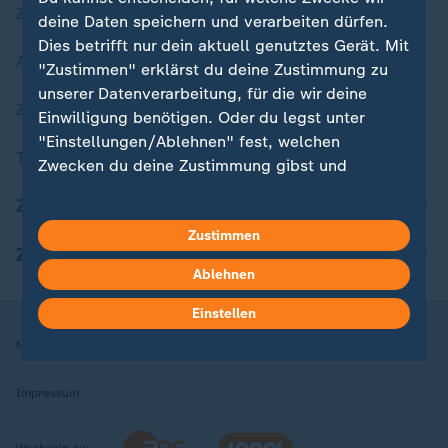
Zuletzt veröffentlicht
deine Daten speichern und verarbeiten dürfen.
Dies betrifft nur dein aktuell genutztes Gerät. Mit
Aktuelle Sendungs-Videos
"Zustimmen" erklärst du deine Zustimmung zu
unserer Datenverarbeitung, für die wir deine
ZDFheute Stories
Einwilligung benötigen. Oder du legst unter
"Einstellungen/Ablehnen" fest, welchen
Themen im Überblick
Zwecken du deine Zustimmung gibst und
welchen nicht. Deine Datenschutzeinstellungen
ZDFheute Update
kannst du jederzeit mit Wirkung für die Zukunft
Zustimmen
in deinen Einstellungen widerrufen oder ändern.
ZDFheute Apps
Ablehnen
Hier findest du das Impressum.
Weitere Informationen findest du in unserer
Einstellen
Datenschutzerklärung.
Nutzungsbedingungen
Datenschutz
Datenschutzeinstellungen
Impressum