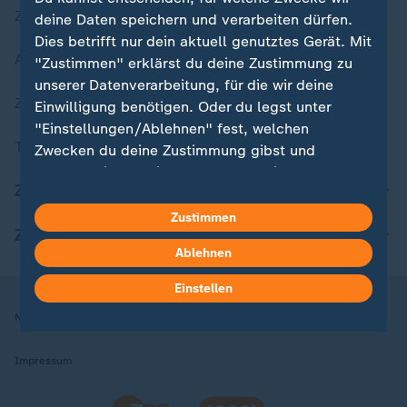
Zuletzt veröffentlicht
deine Daten speichern und verarbeiten dürfen.
Dies betrifft nur dein aktuell genutztes Gerät. Mit
Aktuelle Sendungs-Videos
"Zustimmen" erklärst du deine Zustimmung zu
unserer Datenverarbeitung, für die wir deine
ZDFheute Stories
Einwilligung benötigen. Oder du legst unter
"Einstellungen/Ablehnen" fest, welchen
Themen im Überblick
Zwecken du deine Zustimmung gibst und
welchen nicht. Deine Datenschutzeinstellungen
ZDFheute Update
kannst du jederzeit mit Wirkung für die Zukunft
in deinen Einstellungen widerrufen oder ändern.
Zustimmen
ZDFheute Apps
Ablehnen
Hier findest du das Impressum.
Weitere Informationen findest du in unserer
Einstellen
Datenschutzerklärung.
Nutzungsbedingungen
Datenschutz
Datenschutzeinstellungen
Impressum