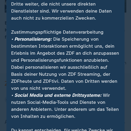
Dritte weiter, die nicht unsere direkten
Dienstleister sind. Wir verwenden deine Daten
auch nicht zu kommerziellen Zwecken.
Bestseller-Autor Ken Follett kehrt zurück nach
Kingsbridge: Mit "Waffen des Lichts" läutet er nun den
Zustimmungspflichtige Datenverarbeitung
00:15
fünften und finalen Teil der Historien-Saga ein.
• Personalisierung:
Die Speicherung von
bestimmten Interaktionen ermöglicht uns, dein
Erlebnis im Angebot des ZDF an dich anzupassen
und Personalisierungsfunktionen anzubieten.
nach oben
Dabei personalisieren wir ausschließlich auf
Basis deiner Nutzung von ZDF Streaming, der
ZDFheute und ZDFtivi. Daten von Dritten werden
von uns nicht verwendet.
• Social Media und externe Drittsysteme:
Wir
nutzen Social-Media-Tools und Dienste von
anderen Anbietern. Unter anderem um das Teilen
von Inhalten zu ermöglichen.
Aktuell bei ZDFheute
Du kannst entscheiden, für welche Zwecke wir