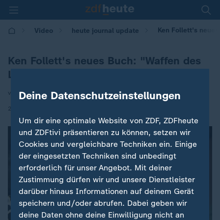
Ken Follett's neues
Video
heute journal update
Ken Follett's neues Buch: "Waffen des
Lichts"
Deine Datenschutzeinstellungen
von Wolf-Christian Ulrich
|
26.09.2023 | 00:15
Um dir eine optimale Website von ZDF, ZDFheute
und ZDFtivi präsentieren zu können, setzen wir
Cookies und vergleichbare Techniken ein. Einige
der eingesetzten Techniken sind unbedingt
erforderlich für unser Angebot. Mit deiner
Zustimmung dürfen wir und unsere Dienstleister
darüber hinaus Informationen auf deinem Gerät
speichern und/oder abrufen. Dabei geben wir
deine Daten ohne deine Einwilligung nicht an