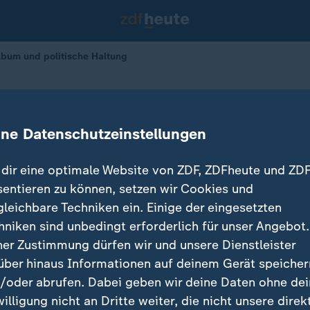
lbum und politische Haltung
 ihr Album und politische Haltung
ine Datenschutzeinstellungen
ll
07.11.2025 
dir eine optimale Website von ZDF, ZDFheute und ZDF
sentieren zu können, setzen wir Cookies und
gleichbare Techniken ein. Einige der eingesetzten
hniken sind unbedingt erforderlich für unser Angebot.
ner Zustimmung dürfen wir und unsere Dienstleister
über hinaus Informationen auf deinem Gerät speicher
/oder abrufen. Dabei geben wir deine Daten ohne de
willigung nicht an Dritte weiter, die nicht unsere direk