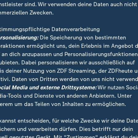
nstleister sind. Wir verwenden deine Daten auch nicht
merziellen Zwecken.
timmungspflichtige Datenverarbeitung
ersonalisierung:
Die Speicherung von bestimmten
eraktionen ermöglicht uns, dein Erlebnis im Angebot 
 an dich anzupassen und Personalisierungsfunktionen
ubieten. Dabei personalisieren wir ausschließlich auf
is deiner Nutzung von ZDF Streaming, der ZDFheute 
bum ist ein kraftvolles Statement. "Women Deserve 
tivi. Daten von Dritten werden von uns nicht verwend
olitische Haltung. Es ist ein musikalischer Aufruf, nich
ocial Media und externe Drittsysteme:
Wir nutzen Soci
ia-Tools und Dienste von anderen Anbietern. Unter
erem um das Teilen von Inhalten zu ermöglichen.
kannst entscheiden, für welche Zwecke wir deine Dat
ichern und verarbeiten dürfen. Dies betrifft nur dein
uell genutztes Gerät. Mit "Zustimmen" erklärst du dei