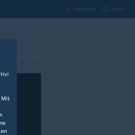
Merkliste
Suche
|
| 00:35
tivi
 Mit
n
ine
ten