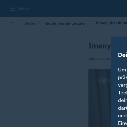
Menü
Imany über ihr A
Video
heute journal update
Imany über
De
von Nicolette Feiler-Thu
Um 
prä
ver
Tec
dei
dar
und
Ein