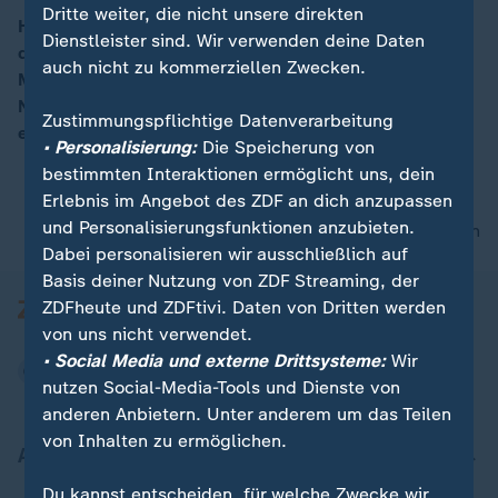
Dritte weiter, die nicht unsere direkten
Heiße Tage stehen uns bevor. In ganz Europa steigen
Dienstleister sind. Wir verwenden deine Daten
die Temperaturen, in Deutschland auf etwa 40 Grad.
00:16
auch nicht zu kommerziellen Zwecken.
Morgen wird es entlang des Rheins am heißesten. Am
Nachmittag wird die Temperatur ihren Höhepunkt
Zustimmungspflichtige Datenverarbeitung
erreichen, sagt ZDF-Meteorologe Özden Terli.
• Personalisierung:
Die Speicherung von
bestimmten Interaktionen ermöglicht uns, dein
Erlebnis im Angebot des ZDF an dich anzupassen
und Personalisierungsfunktionen anzubieten.
nach oben
Dabei personalisieren wir ausschließlich auf
Basis deiner Nutzung von ZDF Streaming, der
ZDFheute und ZDFtivi. Daten von Dritten werden
von uns nicht verwendet.
• Social Media und externe Drittsysteme:
Wir
nutzen Social-Media-Tools und Dienste von
anderen Anbietern. Unter anderem um das Teilen
von Inhalten zu ermöglichen.
Aktuell bei ZDFheute
Du kannst entscheiden, für welche Zwecke wir