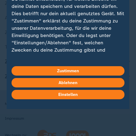
Zuletzt veröffentlicht
deine Daten speichern und verarbeiten dürfen.
Dies betrifft nur dein aktuell genutztes Gerät. Mit
Aktuelle Sendungs-Videos
"Zustimmen" erklärst du deine Zustimmung zu
unserer Datenverarbeitung, für die wir deine
ZDFheute Stories
Einwilligung benötigen. Oder du legst unter
"Einstellungen/Ablehnen" fest, welchen
Themen im Überblick
Zwecken du deine Zustimmung gibst und
welchen nicht. Deine Datenschutzeinstellungen
ZDFheute Update
kannst du jederzeit mit Wirkung für die Zukunft
Zustimmen
in deinen Einstellungen widerrufen oder ändern.
ZDFheute Apps
Ablehnen
Hier findest du das Impressum.
Weitere Informationen findest du in unserer
Einstellen
Datenschutzerklärung.
Nutzungsbedingungen
Datenschutz
Datenschutzeinstellungen
Impressum
Wechseln zu: