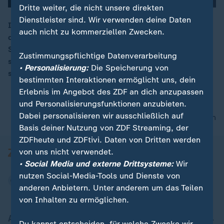
Dritte weiter, die nicht unsere direkten
Dienstleister sind. Wir verwenden deine Daten
Israel hat diplomatische Beziehungen mit Bahrain und
auch nicht zu kommerziellen Zwecken.
den VAE aufgenommen. Proteste gab es im Gaza-
00:16
Streifen und im Westjordanland. Viele Palästinenser
Zustimmungspflichtige Datenverarbeitung
sehen die Hoffnung auf einen eigenen Staat
• Personalisierung:
Die Speicherung von
schwinden.
bestimmten Interaktionen ermöglicht uns, dein
Erlebnis im Angebot des ZDF an dich anzupassen
und Personalisierungsfunktionen anzubieten.
Dabei personalisieren wir ausschließlich auf
nach oben
Basis deiner Nutzung von ZDF Streaming, der
ZDFheute und ZDFtivi. Daten von Dritten werden
von uns nicht verwendet.
• Social Media und externe Drittsysteme:
Wir
nutzen Social-Media-Tools und Dienste von
anderen Anbietern. Unter anderem um das Teilen
von Inhalten zu ermöglichen.
Aktuell bei ZDFheute
Du kannst entscheiden, für welche Zwecke wir