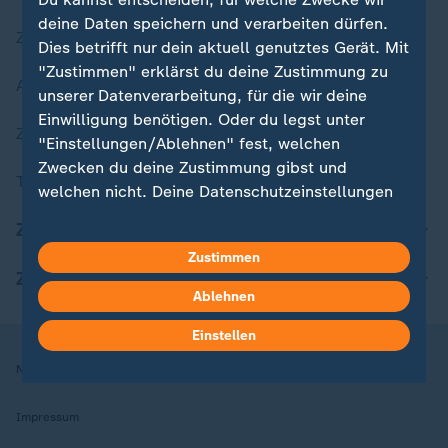
deine Daten speichern und verarbeiten dürfen.
Zuletzt veröffentlicht
Dies betrifft nur dein aktuell genutztes Gerät. Mit
"Zustimmen" erklärst du deine Zustimmung zu
Aktuelle Sendungs-Videos
unserer Datenverarbeitung, für die wir deine
Einwilligung benötigen. Oder du legst unter
ZDFheute Stories
"Einstellungen/Ablehnen" fest, welchen
Zwecken du deine Zustimmung gibst und
Themen im Überblick
welchen nicht. Deine Datenschutzeinstellungen
kannst du jederzeit mit Wirkung für die Zukunft
ZDFheute Update
in deinen Einstellungen widerrufen oder ändern.
Zustimmen
ZDFheute Apps
Hier findest du das Impressum.
Ablehnen
Weitere Informationen findest du in unserer
Datenschutzerklärung.
Einstellen
Nutzungsbedingungen
Datenschutz
Datenschutzeinstellungen
Impressum