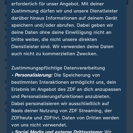
erforderlich für unser Angebot. Mit deiner
Zustimmung dürfen wir und unsere Dienstleister
Mit den Themen: Friedensplan für Gaza? - Was Trump
darüber hinaus Informationen auf deinem Gerät
und Netanjahu verhandeln; Drohnen und Diplomatie -
00:16
speichern und/oder abrufen. Dabei geben wir
Was EU und NATO Putin entgegensetzen;
deine Daten ohne deine Einwilligung nicht an
Aktionswoche gegen Verschwendung - Warum
Dritte weiter, die nicht unsere direkten
Lebensmittel im Müll landen
Dienstleister sind. Wir verwenden deine Daten
auch nicht zu kommerziellen Zwecken.
Friedensplan für Gaza?
Was Trump und Netanjahu verhandeln
Zustimmungspflichtige Datenverarbeitung
• Personalisierung:
Die Speicherung von
Drohnen und Diplomatie
bestimmten Interaktionen ermöglicht uns, dein
Was EU und NATO Putin entgegensetzen
Erlebnis im Angebot des ZDF an dich anzupassen
und Personalisierungsfunktionen anzubieten.
Aktionswoche gegen Verschwendung
Dabei personalisieren wir ausschließlich auf
Warum Lebensmittel im Müll landen
Basis deiner Nutzung von ZDF Streaming, der
ZDFheute und ZDFtivi. Daten von Dritten werden
von uns nicht verwendet.
• Social Media und externe Drittsysteme:
Wir