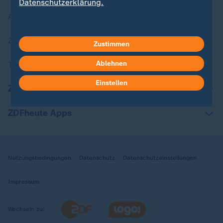
Datenschutzerklärung.
Aktuelle Sendungs-Videos
ZDFheute Stories
Zustimmen
Ablehnen
Themen im Überblick
Einstellen
ZDFheute Update
ZDFheute Apps
Nutzungsbedingungen
Datenschutz
Datenschutzeinstellungen
Impressum
Wechseln zu: