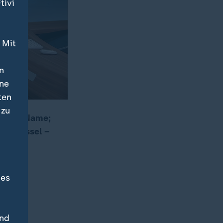
tivi
 Mit
n
ine
ten
 zu
 neuer Name;
in Brüssel –
des
und