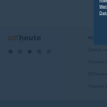
Hie
Wei
Dat
Aktuell b
Zuletzt v
Aktuelle
ZDFheute
Themen i