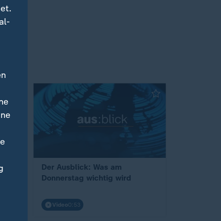
et.
al-
en
ne
ine
ne
Der Ausblick: Was am
g
Donnerstag wichtig wird
Video
0:53