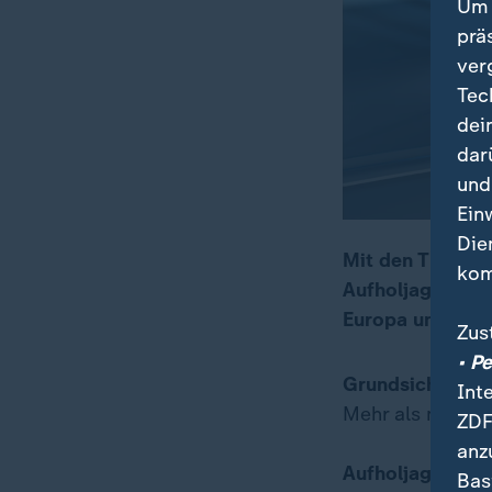
Um 
prä
ver
Tec
dei
dar
und
Ein
Die
Mit den Themen:
kom
Aufholjagd in S
00:11
16:04
Europa und die 
Zus
• P
Grundsicherung 
Int
Mehr als nur ei
ZDF
anz
Aufholjagd in Sa
Bas