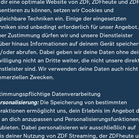
dir eine optimale Website von ZDF, ZDFheute und ZDF
sentieren zu können, setzen wir Cookies und
gleichbare Techniken ein. Einige der eingesetzten
hniken sind unbedingt erforderlich für unser Angebot.
ner Zustimmung dürfen wir und unsere Dienstleister
über hinaus Informationen auf deinem Gerät speicher
/oder abrufen. Dabei geben wir deine Daten ohne de
willigung nicht an Dritte weiter, die nicht unsere direk
nstleister sind. Wir verwenden deine Daten auch nicht
 Grundsicherung statt Bürgergeld – Mehr als nur ein
merziellen Zwecken.
alzgitter – VW-Batterien Made in Germany; Nervosität 
Finanzen der Ukraine
timmungspflichtige Datenverarbeitung
ersonalisierung:
Die Speicherung von bestimmten
statt Bürgergeld
eraktionen ermöglicht uns, dein Erlebnis im Angebot 
n neuer Name
 an dich anzupassen und Personalisierungsfunktionen
ubieten. Dabei personalisieren wir ausschließlich auf
lzgitter
is deiner Nutzung von ZDF Streaming, der ZDFheute 