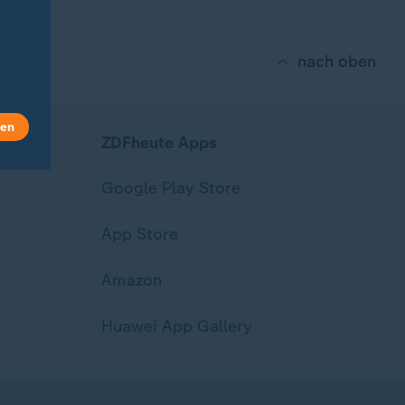
nach oben
len
ZDFheute Apps
Google Play Store
App Store
Amazon
Huawei App Gallery