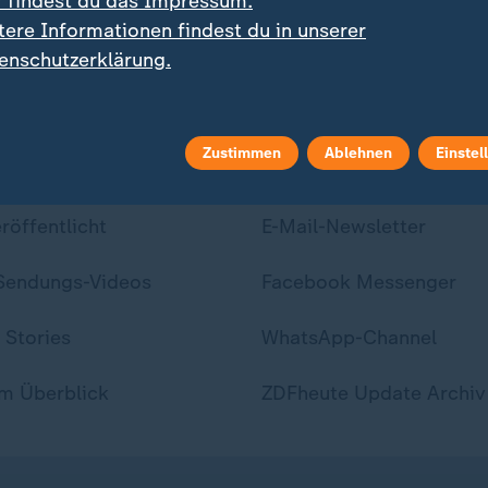
r findest du das Impressum.
tere Informationen findest du in unserer
enschutzerklärung.
Zustimmen
Ablehnen
Einstel
ei ZDFheute
ZDFheute Update
eröffentlicht
E-Mail-Newsletter
 Sendungs-Videos
Facebook Messenger
 Stories
WhatsApp-Channel
m Überblick
ZDFheute Update Archiv