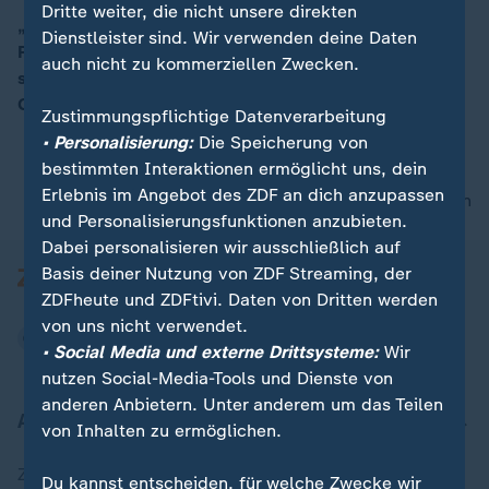
Dritte weiter, die nicht unsere direkten
„Dieser Tag bedeute viel für die Monarchie“, so Hilke
Dienstleister sind. Wir verwenden deine Daten
Petersen (ZDF). Die Auswirkungen der Epstein-Affäre
00:12
auch nicht zu kommerziellen Zwecken.
scheinen im Moment nirgends so groß zu sein, wie in
Großbritanien.
Zustimmungspflichtige Datenverarbeitung
• Personalisierung:
Die Speicherung von
bestimmten Interaktionen ermöglicht uns, dein
Erlebnis im Angebot des ZDF an dich anzupassen
nach oben
und Personalisierungsfunktionen anzubieten.
Dabei personalisieren wir ausschließlich auf
Basis deiner Nutzung von ZDF Streaming, der
ZDFheute und ZDFtivi. Daten von Dritten werden
von uns nicht verwendet.
• Social Media und externe Drittsysteme:
Wir
nutzen Social-Media-Tools und Dienste von
anderen Anbietern. Unter anderem um das Teilen
Aktuell bei ZDFheute
von Inhalten zu ermöglichen.
Zuletzt veröffentlicht
Du kannst entscheiden, für welche Zwecke wir