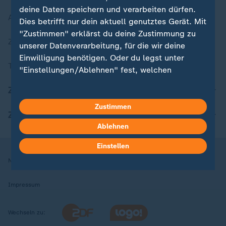
deine Daten speichern und verarbeiten dürfen.
Aktuelle Sendungs-Videos
Dies betrifft nur dein aktuell genutztes Gerät. Mit
"Zustimmen" erklärst du deine Zustimmung zu
ZDFheute Stories
unserer Datenverarbeitung, für die wir deine
Einwilligung benötigen. Oder du legst unter
Themen im Überblick
"Einstellungen/Ablehnen" fest, welchen
Zwecken du deine Zustimmung gibst und
ZDFheute Update
welchen nicht. Deine Datenschutzeinstellungen
kannst du jederzeit mit Wirkung für die Zukunft
Zustimmen
ZDFheute Apps
in deinen Einstellungen widerrufen oder ändern.
Ablehnen
Hier findest du das Impressum.
Einstellen
Weitere Informationen findest du in unserer
Nutzungsbedingungen
Datenschutz
Datenschutzeinstellungen
Datenschutzerklärung.
Impressum
Wechseln zu: