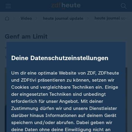
heute journal updat
Video
heute journal update
Genf am Limit
von Eva Schiller
|
Deine Datenschutzeinstellungen
19.11.2020 | 00:35
Um dir eine optimale Website von ZDF, ZDFheute
und ZDFtivi präsentieren zu können, setzen wir
Cookies und vergleichbare Techniken ein. Einige
der eingesetzten Techniken sind unbedingt
erforderlich für unser Angebot. Mit deiner
Zustimmung dürfen wir und unsere Dienstleister
darüber hinaus Informationen auf deinem Gerät
speichern und/oder abrufen. Dabei geben wir
deine Daten ohne deine Einwilligung nicht an