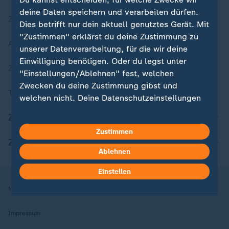
deine Daten speichern und verarbeiten dürfen.
Zuletzt veröffentlicht
Dies betrifft nur dein aktuell genutztes Gerät. Mit
"Zustimmen" erklärst du deine Zustimmung zu
Aktuelle Sendungs-Videos
unserer Datenverarbeitung, für die wir deine
Einwilligung benötigen. Oder du legst unter
ZDFheute Stories
"Einstellungen/Ablehnen" fest, welchen
Zwecken du deine Zustimmung gibst und
Themen im Überblick
welchen nicht. Deine Datenschutzeinstellungen
kannst du jederzeit mit Wirkung für die Zukunft
ZDFheute Update
in deinen Einstellungen widerrufen oder ändern.
Zustimmen
ZDFheute Apps
Hier findest du das Impressum.
Ablehnen
Weitere Informationen findest du in unserer
Datenschutzerklärung.
Einstellen
Nutzungsbedingungen
Datenschutz
Datenschutzeinstellungen
Impressum