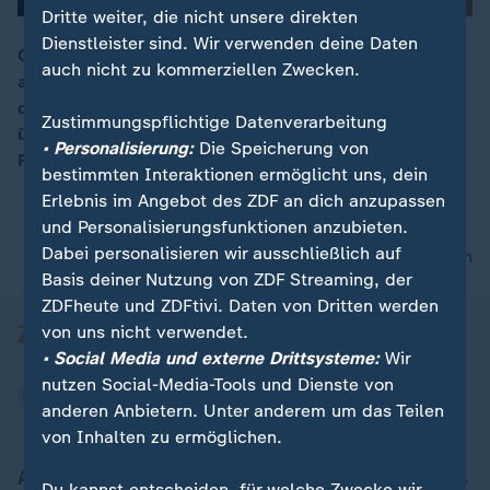
Dritte weiter, die nicht unsere direkten
Dienstleister sind. Wir verwenden deine Daten
COVID-19 bringt die Genfer Gesundheitsversorgung
auch nicht zu kommerziellen Zwecken.
an ihre Grenze: Über 1000 Notrufe täglich, die Anzahl
00:16
der Rettungseinsätze steigt, die Krankenhäuser sind
Zustimmungspflichtige Datenverarbeitung
überlastet. Hinzu kommen die strengen Corona-
• Personalisierung:
Die Speicherung von
Regeln, die die Rettungskräfte wertvolle Zeit kosten.
bestimmten Interaktionen ermöglicht uns, dein
Erlebnis im Angebot des ZDF an dich anzupassen
und Personalisierungsfunktionen anzubieten.
Dabei personalisieren wir ausschließlich auf
nach oben
Basis deiner Nutzung von ZDF Streaming, der
ZDFheute und ZDFtivi. Daten von Dritten werden
von uns nicht verwendet.
• Social Media und externe Drittsysteme:
Wir
nutzen Social-Media-Tools und Dienste von
anderen Anbietern. Unter anderem um das Teilen
von Inhalten zu ermöglichen.
Aktuell bei ZDFheute
Du kannst entscheiden, für welche Zwecke wir