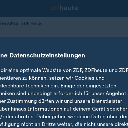
den Alltag in DR Kongo
immt den Alltag in DR Kongo
ine Datenschutzeinstellungen
10.06.2026 
dir eine optimale Website von ZDF, ZDFheute und ZDF
sentieren zu können, setzen wir Cookies und
gleichbare Techniken ein. Einige der eingesetzten
hniken sind unbedingt erforderlich für unser Angebot.
ner Zustimmung dürfen wir und unsere Dienstleister
über hinaus Informationen auf deinem Gerät speicher
/oder abrufen. Dabei geben wir deine Daten ohne de
willigung nicht an Dritte weiter, die nicht unsere direk