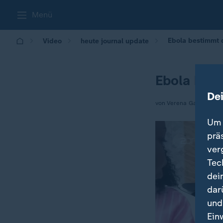
Menü
Ebola bestimmt 
Video
heute journal update
Ebola best
De
von Verena Garrett
Um 
prä
ver
Tec
dei
dar
und
Ein