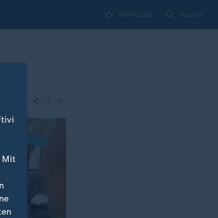
Merkliste
Suche
|
| 00:00
tivi
 Mit
n
ine
ten