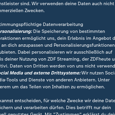
nstleister sind. Wir verwenden deine Daten auch nicht
merziellen Zwecken.
timmungspflichtige Datenverarbeitung
ersonalisierung:
Die Speicherung von bestimmten
eraktionen ermöglicht uns, dein Erlebnis im Angebot 
 an dich anzupassen und Personalisierungsfunktionen
ubieten. Dabei personalisieren wir ausschließlich auf
is deiner Nutzung von ZDF Streaming, der ZDFheute 
Menschen im Kongo wird vom Virus stark eingeschränkt
tivi. Daten von Dritten werden von uns nicht verwend
steigt die Zahl der Toten. Und doch hält sich manche
ocial Media und externe Drittsysteme:
Wir nutzen Soci
ei "Fake".
ia-Tools und Dienste von anderen Anbietern. Unter
erem um das Teilen von Inhalten zu ermöglichen.
kannst entscheiden, für welche Zwecke wir deine Dat
ichern und verarbeiten dürfen. Dies betrifft nur dein
uell genutztes Gerät. Mit "Zustimmen" erklärst du dei