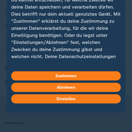
deine Daten speichern und verarbeiten dürfen.
Zuletzt veröffentlicht
Dies betrifft nur dein aktuell genutztes Gerät. Mit
"Zustimmen" erklärst du deine Zustimmung zu
Aktuelle Sendungs-Videos
unserer Datenverarbeitung, für die wir deine
Einwilligung benötigen. Oder du legst unter
ZDFheute Stories
"Einstellungen/Ablehnen" fest, welchen
Zwecken du deine Zustimmung gibst und
Themen im Überblick
welchen nicht. Deine Datenschutzeinstellungen
kannst du jederzeit mit Wirkung für die Zukunft
ZDFheute Update
in deinen Einstellungen widerrufen oder ändern.
Zustimmen
ZDFheute Apps
Hier findest du das Impressum.
Ablehnen
Weitere Informationen findest du in unserer
Datenschutzerklärung.
Einstellen
Nutzungsbedingungen
Datenschutz
Datenschutzeinstellungen
Impressum