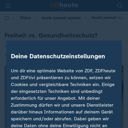
heute journal updat
Video
heute journal update
Freiheit vs. Gesundheitsschutz?
von David Gebhard
|
Deine Datenschutzeinstellungen
19.11.2020 | 00:35
Um dir eine optimale Website von ZDF, ZDFheute
und ZDFtivi präsentieren zu können, setzen wir
Cookies und vergleichbare Techniken ein. Einige
der eingesetzten Techniken sind unbedingt
erforderlich für unser Angebot. Mit deiner
Zustimmung dürfen wir und unsere Dienstleister
darüber hinaus Informationen auf deinem Gerät
speichern und/oder abrufen. Dabei geben wir
deine Daten ohne deine Einwilligung nicht an