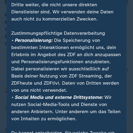
Dritte weiter, die nicht unsere direkten
Dienstleister sind. Wir verwenden deine Daten
Morgen tritt ein erneuertes Infektionsschutzgesetz in
auch nicht zu kommerziellen Zwecken.
Kraft. Im Bundestag wurde heftig debattiert, die
00:15
Opposition fürchtet um die Freiheitsrechte. Vor dem
Zustimmungspflichtige Datenverarbeitung
Bundestag versammelten sich Tausende zu Anti-
• Personalisierung:
Die Speicherung von
Corona-Protesten.
bestimmten Interaktionen ermöglicht uns, dein
Erlebnis im Angebot des ZDF an dich anzupassen
und Personalisierungsfunktionen anzubieten.
Dabei personalisieren wir ausschließlich auf
nach oben
Basis deiner Nutzung von ZDF Streaming, der
ZDFheute und ZDFtivi. Daten von Dritten werden
von uns nicht verwendet.
• Social Media und externe Drittsysteme:
Wir
nutzen Social-Media-Tools und Dienste von
anderen Anbietern. Unter anderem um das Teilen
von Inhalten zu ermöglichen.
Aktuell bei ZDFheute
Du kannst entscheiden, für welche Zwecke wir