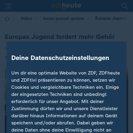
Europas Jugend fo
Video
heute journal update
Europas Jugend fordert mehr Gehör
von J.A. Fischer, L. Müller, K. Münster
Deine Datenschutzeinstellungen
|
25.11.2020 | 00:45
Um dir eine optimale Website von ZDF, ZDFheute
und ZDFtivi präsentieren zu können, setzen wir
Cookies und vergleichbare Techniken ein. Einige
der eingesetzten Techniken sind unbedingt
erforderlich für unser Angebot. Mit deiner
Zustimmung dürfen wir und unsere Dienstleister
darüber hinaus Informationen auf deinem Gerät
speichern und/oder abrufen. Dabei geben wir
deine Daten ohne deine Einwilligung nicht an