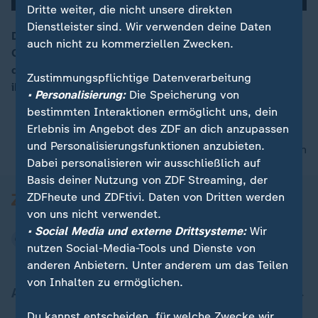
Dritte weiter, die nicht unsere direkten
Dienstleister sind. Wir verwenden deine Daten
Die Arte-Dokumentation "Und jetzt WIR - eine
auch nicht zu kommerziellen Zwecken.
Generation schlägt Alarm“ zeigt, wie junge Menschen
00:16
demonstrieren und mehr Gehör fordern, für das was
Zustimmungspflichtige Datenverarbeitung
ihnen wichtig ist. Oft sehr kontrovers.
• Personalisierung:
Die Speicherung von
bestimmten Interaktionen ermöglicht uns, dein
Erlebnis im Angebot des ZDF an dich anzupassen
und Personalisierungsfunktionen anzubieten.
nach oben
Dabei personalisieren wir ausschließlich auf
Basis deiner Nutzung von ZDF Streaming, der
ZDFheute und ZDFtivi. Daten von Dritten werden
von uns nicht verwendet.
• Social Media und externe Drittsysteme:
Wir
nutzen Social-Media-Tools und Dienste von
anderen Anbietern. Unter anderem um das Teilen
von Inhalten zu ermöglichen.
Aktuell bei ZDFheute
Du kannst entscheiden, für welche Zwecke wir