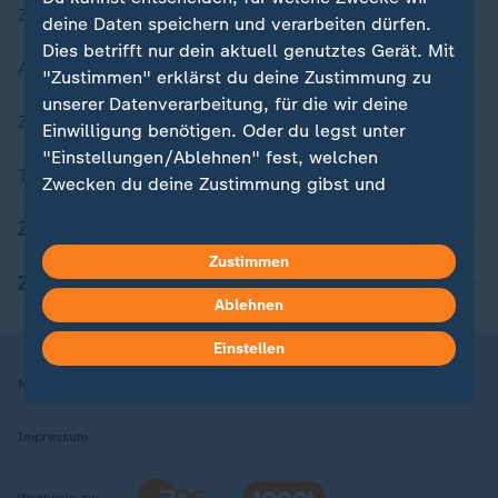
Zuletzt veröffentlicht
deine Daten speichern und verarbeiten dürfen.
Dies betrifft nur dein aktuell genutztes Gerät. Mit
Aktuelle Sendungs-Videos
"Zustimmen" erklärst du deine Zustimmung zu
unserer Datenverarbeitung, für die wir deine
ZDFheute Stories
Einwilligung benötigen. Oder du legst unter
"Einstellungen/Ablehnen" fest, welchen
Themen im Überblick
Zwecken du deine Zustimmung gibst und
welchen nicht. Deine Datenschutzeinstellungen
ZDFheute Update
kannst du jederzeit mit Wirkung für die Zukunft
Zustimmen
in deinen Einstellungen widerrufen oder ändern.
ZDFheute Apps
Ablehnen
Hier findest du das Impressum.
Weitere Informationen findest du in unserer
Einstellen
Datenschutzerklärung.
Nutzungsbedingungen
Datenschutz
Datenschutzeinstellungen
Impressum