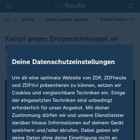
Kampf gegen Drog
Video
heute journal update
Kampf gegen Drogenschmuggel an
Häfen
von Sven Rieken
Deine Datenschutzeinstellungen
|
25.11.2023 | 00:35
Um dir eine optimale Website von ZDF, ZDFheute
und ZDFtivi präsentieren zu können, setzen wir
Cookies und vergleichbare Techniken ein. Einige
der eingesetzten Techniken sind unbedingt
erforderlich für unser Angebot. Mit deiner
Zustimmung dürfen wir und unsere Dienstleister
darüber hinaus Informationen auf deinem Gerät
speichern und/oder abrufen. Dabei geben wir
deine Daten ohne deine Einwilligung nicht an