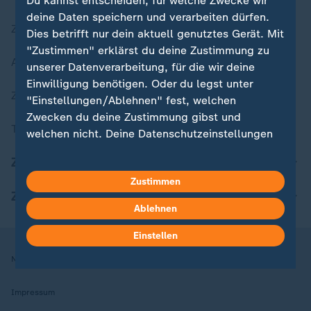
Du kannst entscheiden, für welche Zwecke wir
deine Daten speichern und verarbeiten dürfen.
Zuletzt veröffentlicht
Dies betrifft nur dein aktuell genutztes Gerät. Mit
"Zustimmen" erklärst du deine Zustimmung zu
Aktuelle Sendungs-Videos
unserer Datenverarbeitung, für die wir deine
Einwilligung benötigen. Oder du legst unter
ZDFheute Stories
"Einstellungen/Ablehnen" fest, welchen
Zwecken du deine Zustimmung gibst und
Themen im Überblick
welchen nicht. Deine Datenschutzeinstellungen
kannst du jederzeit mit Wirkung für die Zukunft
ZDFheute Update
in deinen Einstellungen widerrufen oder ändern.
Zustimmen
ZDFheute Apps
Hier findest du das Impressum.
Ablehnen
Weitere Informationen findest du in unserer
Datenschutzerklärung.
Einstellen
Nutzungsbedingungen
Datenschutz
Datenschutzeinstellungen
Impressum