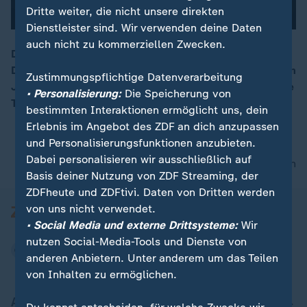
Dritte weiter, die nicht unsere direkten
Dienstleister sind. Wir verwenden deine Daten
auch nicht zu kommerziellen Zwecken.
Der Hamburger Hafen gilt als Einfallstor für
Drogenschmuggel. 30 Tonnen Kokain wurden in diesem
00:14
Zustimmungspflichtige Datenverarbeitung
Jahr bereits sichergestellt. ZDF-Recherchen zeigen die
• Personalisierung:
Die Speicherung von
Taktiken der Kriminellen.
bestimmten Interaktionen ermöglicht uns, dein
Erlebnis im Angebot des ZDF an dich anzupassen
und Personalisierungsfunktionen anzubieten.
Dabei personalisieren wir ausschließlich auf
nach oben
Basis deiner Nutzung von ZDF Streaming, der
ZDFheute und ZDFtivi. Daten von Dritten werden
von uns nicht verwendet.
• Social Media und externe Drittsysteme:
Wir
nutzen Social-Media-Tools und Dienste von
anderen Anbietern. Unter anderem um das Teilen
von Inhalten zu ermöglichen.
Aktuell bei ZDFheute