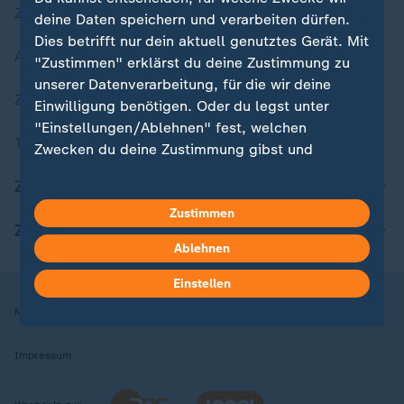
Zuletzt veröffentlicht
deine Daten speichern und verarbeiten dürfen.
Dies betrifft nur dein aktuell genutztes Gerät. Mit
Aktuelle Sendungs-Videos
"Zustimmen" erklärst du deine Zustimmung zu
unserer Datenverarbeitung, für die wir deine
ZDFheute Stories
Einwilligung benötigen. Oder du legst unter
"Einstellungen/Ablehnen" fest, welchen
Themen im Überblick
Zwecken du deine Zustimmung gibst und
welchen nicht. Deine Datenschutzeinstellungen
ZDFheute Update
kannst du jederzeit mit Wirkung für die Zukunft
in deinen Einstellungen widerrufen oder ändern.
Zustimmen
ZDFheute Apps
Ablehnen
Hier findest du das Impressum.
Weitere Informationen findest du in unserer
Einstellen
Datenschutzerklärung.
Nutzungsbedingungen
Datenschutz
Datenschutzeinstellungen
Impressum