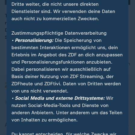
Dritte weiter, die nicht unsere direkten
Dienstleister sind. Wir verwenden deine Daten
Themen: Der Lufthansa-Streik geht weiter - Klingbeil
auch nicht zu kommerziellen Zwecken.
reist zum Treffen des Internationalen Währungsfonds -
00:17
Das BverfG urteilt zum Verbot von Leiharbeit in
Zustimmungspflichtige Datenverarbeitung
Schlachthöfen
• Personalisierung:
Die Speicherung von
bestimmten Interaktionen ermöglicht uns, dein
Erlebnis im Angebot des ZDF an dich anzupassen
und Personalisierungsfunktionen anzubieten.
nach oben
Dabei personalisieren wir ausschließlich auf
Basis deiner Nutzung von ZDF Streaming, der
ZDFheute und ZDFtivi. Daten von Dritten werden
von uns nicht verwendet.
• Social Media und externe Drittsysteme:
Wir
nutzen Social-Media-Tools und Dienste von
anderen Anbietern. Unter anderem um das Teilen
von Inhalten zu ermöglichen.
Aktuell bei ZDFheute
Du kannst entscheiden, für welche Zwecke wir