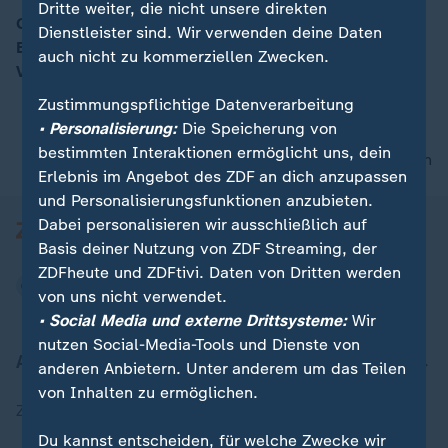
Dritte weiter, die nicht unsere direkten
Gesetzentwurf zum antragslosen Kindergeld im
Dienstleister sind. Wir verwenden deine Daten
Bundestag / Internationaler Tag der biologischen
auch nicht zu kommerziellen Zwecken.
00:16
Vielfalt / Bundestag zur Apothekenreform
Zustimmungspflichtige Datenverarbeitung
• Personalisierung:
Die Speicherung von
bestimmten Interaktionen ermöglicht uns, dein
nach oben
Erlebnis im Angebot des ZDF an dich anzupassen
und Personalisierungsfunktionen anzubieten.
Dabei personalisieren wir ausschließlich auf
Basis deiner Nutzung von ZDF Streaming, der
ZDFheute und ZDFtivi. Daten von Dritten werden
von uns nicht verwendet.
• Social Media und externe Drittsysteme:
Wir
nutzen Social-Media-Tools und Dienste von
Aktuell bei ZDFheute
anderen Anbietern. Unter anderem um das Teilen
von Inhalten zu ermöglichen.
Zuletzt veröffentlicht
Du kannst entscheiden, für welche Zwecke wir