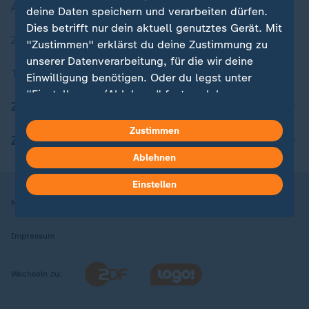
Aktuelle Sendungs-Videos
deine Daten speichern und verarbeiten dürfen.
Dies betrifft nur dein aktuell genutztes Gerät. Mit
ZDFheute Stories
"Zustimmen" erklärst du deine Zustimmung zu
unserer Datenverarbeitung, für die wir deine
Themen im Überblick
Einwilligung benötigen. Oder du legst unter
"Einstellungen/Ablehnen" fest, welchen
ZDFheute Update
Zwecken du deine Zustimmung gibst und
welchen nicht. Deine Datenschutzeinstellungen
Zustimmen
ZDFheute Apps
kannst du jederzeit mit Wirkung für die Zukunft
Ablehnen
in deinen Einstellungen widerrufen oder ändern.
Einstellen
Hier findest du das Impressum.
Nutzungsbedingungen
Datenschutz
Datenschutzeinstellungen
Weitere Informationen findest du in unserer
Datenschutzerklärung.
Impressum
Wechseln zu: