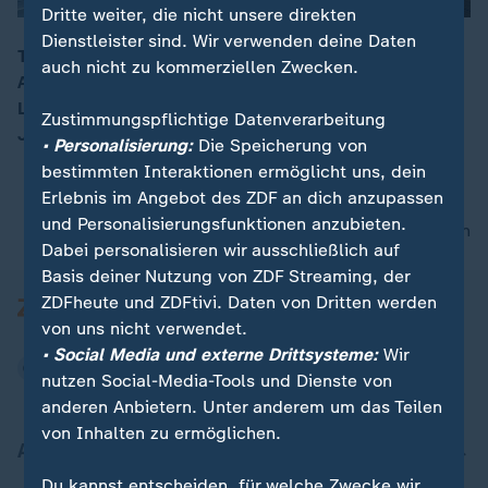
Dritte weiter, die nicht unsere direkten
Dienstleister sind. Wir verwenden deine Daten
Tag der offenen Tür im Bundesverfassungsgericht /
auch nicht zu kommerziellen Zwecken.
Abschluss des 104. Deutschen Katholikentags / Udo
00:15
Lindenberg feiert Geburtstag – der Künstler wird 80
Zustimmungspflichtige Datenverarbeitung
Jahre alt
• Personalisierung:
Die Speicherung von
bestimmten Interaktionen ermöglicht uns, dein
Erlebnis im Angebot des ZDF an dich anzupassen
und Personalisierungsfunktionen anzubieten.
nach oben
Dabei personalisieren wir ausschließlich auf
Basis deiner Nutzung von ZDF Streaming, der
ZDFheute und ZDFtivi. Daten von Dritten werden
von uns nicht verwendet.
• Social Media und externe Drittsysteme:
Wir
nutzen Social-Media-Tools und Dienste von
anderen Anbietern. Unter anderem um das Teilen
von Inhalten zu ermöglichen.
Aktuell bei ZDFheute
Du kannst entscheiden, für welche Zwecke wir