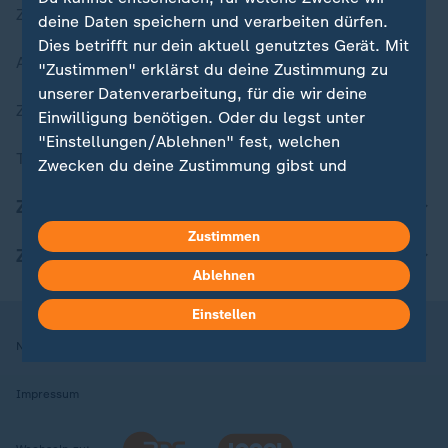
Zuletzt veröffentlicht
deine Daten speichern und verarbeiten dürfen.
Dies betrifft nur dein aktuell genutztes Gerät. Mit
Aktuelle Sendungs-Videos
"Zustimmen" erklärst du deine Zustimmung zu
unserer Datenverarbeitung, für die wir deine
ZDFheute Stories
Einwilligung benötigen. Oder du legst unter
"Einstellungen/Ablehnen" fest, welchen
Themen im Überblick
Zwecken du deine Zustimmung gibst und
welchen nicht. Deine Datenschutzeinstellungen
ZDFheute Update
kannst du jederzeit mit Wirkung für die Zukunft
in deinen Einstellungen widerrufen oder ändern.
Zustimmen
ZDFheute Apps
Ablehnen
Hier findest du das Impressum.
Weitere Informationen findest du in unserer
Einstellen
Datenschutzerklärung.
Nutzungsbedingungen
Datenschutz
Datenschutzeinstellungen
Impressum