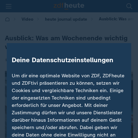
Ausblick: Was am 
Video
heute journal update
Ausblick: Was am Wochenende wichtig
wird
Deine Datenschutzeinstellungen
|
16.05.2026 | 00:25
Um dir eine optimale Website von ZDF, ZDFheute
und ZDFtivi präsentieren zu können, setzen wir
Cookies und vergleichbare Techniken ein. Einige
der eingesetzten Techniken sind unbedingt
erforderlich für unser Angebot. Mit deiner
Zustimmung dürfen wir und unsere Dienstleister
darüber hinaus Informationen auf deinem Gerät
speichern und/oder abrufen. Dabei geben wir
deine Daten ohne deine Einwilligung nicht an