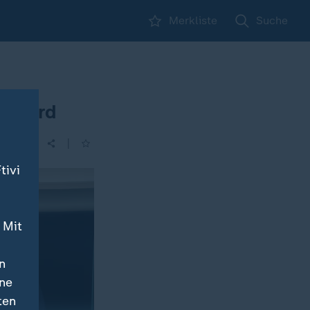
Merkliste
Suche
g wird
|
tivi
 Mit
n
ine
ten