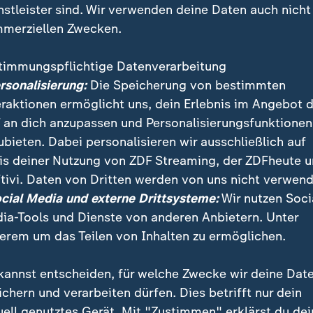
nstleister sind. Wir verwenden deine Daten auch nicht
merziellen Zwecken.
timmungspflichtige Datenverarbeitung
ersonalisierung:
Die Speicherung von bestimmten
eraktionen ermöglicht uns, dein Erlebnis im Angebot 
 an dich anzupassen und Personalisierungsfunktionen
ubieten. Dabei personalisieren wir ausschließlich auf
is deiner Nutzung von ZDF Streaming, der ZDFheute 
m Motto "Menschenwürde verteidigen" am Tag des 
tivi. Daten von Dritten werden von uns nicht verwend
okalfinale zwischen Bayern und Stuttgart / Papst Leo
ocial Media und externe Drittsysteme:
Wir nutzen Soci
rstes Lehrschreiben
ia-Tools und Dienste von anderen Anbietern. Unter
erem um das Teilen von Inhalten zu ermöglichen.
kannst entscheiden, für welche Zwecke wir deine Dat
ichern und verarbeiten dürfen. Dies betrifft nur dein
uell genutztes Gerät. Mit "Zustimmen" erklärst du dei