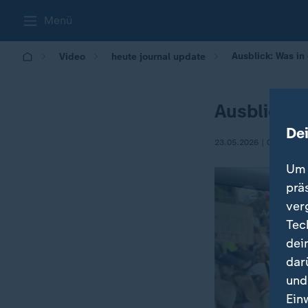
Menü
Ausblick: Was i
Video
heute journal update
Ausblick: 
De
23.05.2026 | 00:00
Um 
prä
ver
Tec
dei
dar
und
Ein