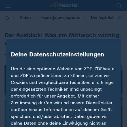
Der Ausblick: Was 
Video
heute journal update
Der Ausblick: Was am Mittwoch wichtig
wird
Deine Datenschutzeinstellungen
|
18.02.2026 | 00:15
Um dir eine optimale Website von ZDF, ZDFheute
und ZDFtivi präsentieren zu können, setzen wir
Cookies und vergleichbare Techniken ein. Einige
der eingesetzten Techniken sind unbedingt
erforderlich für unser Angebot. Mit deiner
Zustimmung dürfen wir und unsere Dienstleister
darüber hinaus Informationen auf deinem Gerät
speichern und/oder abrufen. Dabei geben wir
deine Daten ohne deine Einwilligung nicht an