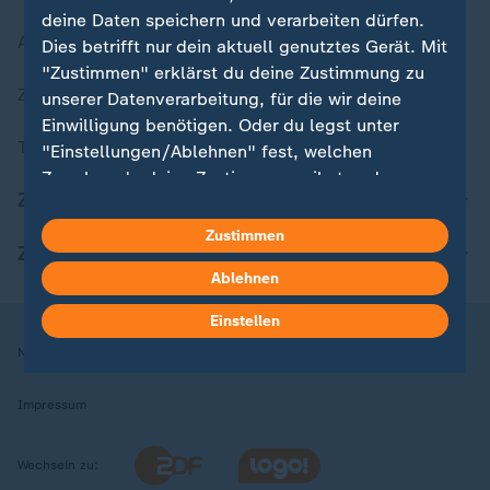
deine Daten speichern und verarbeiten dürfen.
Aktuelle Sendungs-Videos
Dies betrifft nur dein aktuell genutztes Gerät. Mit
"Zustimmen" erklärst du deine Zustimmung zu
ZDFheute Stories
unserer Datenverarbeitung, für die wir deine
Einwilligung benötigen. Oder du legst unter
Themen im Überblick
"Einstellungen/Ablehnen" fest, welchen
Zwecken du deine Zustimmung gibst und
ZDFheute Update
welchen nicht. Deine Datenschutzeinstellungen
kannst du jederzeit mit Wirkung für die Zukunft
Zustimmen
ZDFheute Apps
in deinen Einstellungen widerrufen oder ändern.
Ablehnen
Hier findest du das Impressum.
Einstellen
Weitere Informationen findest du in unserer
Nutzungsbedingungen
Datenschutz
Datenschutzeinstellungen
Datenschutzerklärung.
Impressum
Wechseln zu: