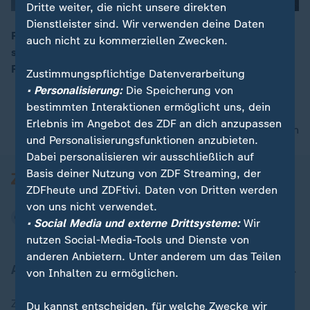
Dritte weiter, die nicht unsere direkten
Dienstleister sind. Wir verwenden deine Daten
Politischer Aschermittwoch / Meta-Chef Zuckerberg
auch nicht zu kommerziellen Zwecken.
sagt vor Gericht aus / Muslimischer Fastenmonat
00:16
Ramadan beginnt
Zustimmungspflichtige Datenverarbeitung
• Personalisierung:
Die Speicherung von
bestimmten Interaktionen ermöglicht uns, dein
Erlebnis im Angebot des ZDF an dich anzupassen
nach oben
und Personalisierungsfunktionen anzubieten.
Dabei personalisieren wir ausschließlich auf
Basis deiner Nutzung von ZDF Streaming, der
ZDFheute und ZDFtivi. Daten von Dritten werden
von uns nicht verwendet.
• Social Media und externe Drittsysteme:
Wir
nutzen Social-Media-Tools und Dienste von
anderen Anbietern. Unter anderem um das Teilen
Aktuell bei ZDFheute
von Inhalten zu ermöglichen.
Zuletzt veröffentlicht
Du kannst entscheiden, für welche Zwecke wir