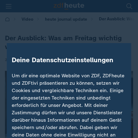
Der Ausblick: Was 
Video
heute journal update
Der Ausblick: Was am Freitag wichtig
wird
Deine Datenschutzeinstellungen
|
23.01.2026 | 00:30
Um dir eine optimale Website von ZDF, ZDFheute
und ZDFtivi präsentieren zu können, setzen wir
Cookies und vergleichbare Techniken ein. Einige
der eingesetzten Techniken sind unbedingt
erforderlich für unser Angebot. Mit deiner
Zustimmung dürfen wir und unsere Dienstleister
darüber hinaus Informationen auf deinem Gerät
speichern und/oder abrufen. Dabei geben wir
deine Daten ohne deine Einwilligung nicht an