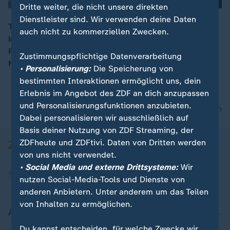
Dritte weiter, die nicht unsere direkten
Dienstleister sind. Wir verwenden deine Daten
Treffen zwischen der Ukraine, Russland und den USA
auch nicht zu kommerziellen Zwecken.
in Abu Dhabi / Deutsch-italienische
00:16
Regierungskonsultationen in Rom / Prozess gegen
Zustimmungspflichtige Datenverarbeitung
Neonazi-Gruppe "Sächsische Separatisten"
• Personalisierung:
Die Speicherung von
bestimmten Interaktionen ermöglicht uns, dein
Erlebnis im Angebot des ZDF an dich anzupassen
und Personalisierungsfunktionen anzubieten.
nach oben
Dabei personalisieren wir ausschließlich auf
Basis deiner Nutzung von ZDF Streaming, der
ZDFheute und ZDFtivi. Daten von Dritten werden
von uns nicht verwendet.
• Social Media und externe Drittsysteme:
Wir
nutzen Social-Media-Tools und Dienste von
anderen Anbietern. Unter anderem um das Teilen
von Inhalten zu ermöglichen.
Aktuell bei ZDFheute
Du kannst entscheiden, für welche Zwecke wir