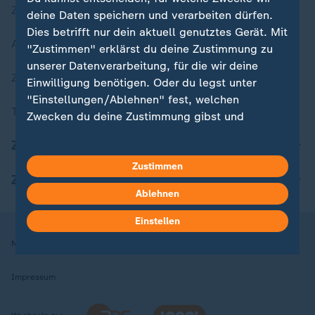
Zuletzt veröffentlicht
deine Daten speichern und verarbeiten dürfen.
Dies betrifft nur dein aktuell genutztes Gerät. Mit
Aktuelle Sendungs-Videos
"Zustimmen" erklärst du deine Zustimmung zu
unserer Datenverarbeitung, für die wir deine
ZDFheute Stories
Einwilligung benötigen. Oder du legst unter
"Einstellungen/Ablehnen" fest, welchen
Themen im Überblick
Zwecken du deine Zustimmung gibst und
welchen nicht. Deine Datenschutzeinstellungen
ZDFheute Update
kannst du jederzeit mit Wirkung für die Zukunft
in deinen Einstellungen widerrufen oder ändern.
Zustimmen
ZDFheute Apps
Ablehnen
Hier findest du das Impressum.
Weitere Informationen findest du in unserer
Einstellen
Datenschutzerklärung.
Nutzungsbedingungen
Datenschutz
Datenschutzeinstellungen
Impressum